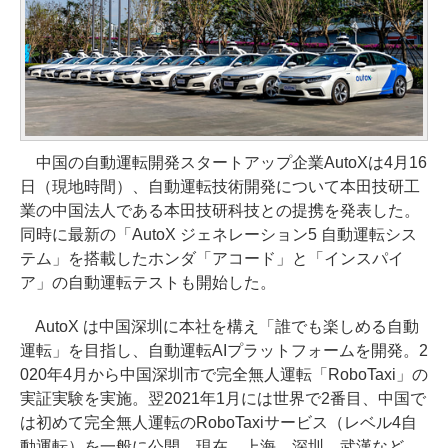
中国の自動運転開発スタートアップ企業AutoXは4月16
日（現地時間）、自動運転技術開発について本田技研工
業の中国法人である本田技研科技との提携を発表した。
同時に最新の「AutoX ジェネレーション5 自動運転シス
テム」を搭載したホンダ「アコード」と「インスパイ
ア」の自動運転テストも開始した。
AutoX は中国深圳に本社を構え「誰でも楽しめる自動
運転」を目指し、自動運転AIプラットフォームを開発。2
020年4月から中国深圳市で完全無人運転「RoboTaxi」の
実証実験を実施。翌2021年1月には世界で2番目、中国で
は初めて完全無人運転のRoboTaxiサービス（レベル4自
動運転）を⼀般に公開。現在、上海、深圳、武漢など、