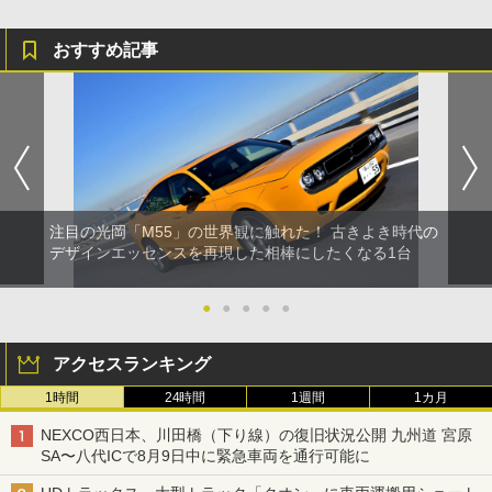
おすすめ記事
注目の光岡「M55」の世界観に触れた！ 古きよき時代の
デザインエッセンスを再現した相棒にしたくなる1台
●
●
●
●
●
アクセスランキング
1時間
24時間
1週間
1カ月
NEXCO西日本、川田橋（下り線）の復旧状況公開 九州道 宮原
SA〜八代ICで8月9日中に緊急車両を通行可能に