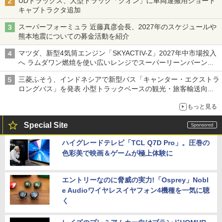
UDトラックス、大型トラック「クオン」に車両運搬用ショート
キャブトラクタ追加
スーパーフォーミュラ 近藤真彦会長、2027年のスケジュールや
熊本地震についての募金活動を紹介
マツダ、新型4気筒エンジン「SKYACTIV-Z」2027年中市場投入
へ ラムダワン燃焼を使い広いレンジでスーパーリーンバーン燃
焼を実現
三菱ふそう、インドネシアで新型バス「キャンター・エクストラ
ロングバス」を発表 小型トラックベースの観光・旅客輸送向け
バス
もっと見る
Special Site
ハイグレードテレビ「TCL Q7D Pro」。圧巻の
色彩美で映画＆ゲームが極上体験に
エントリーなのに脅威の実力!「Osprey」Nobl
e Audioワイヤレスイヤフォン4機種を一気に聴
く