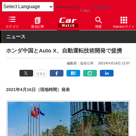
Powered by
Translate
Car Watch
自動車
ホンダ
その他
カテゴリ
過去記事
検索
Impressサイト
ニュース
ホンダ中国とAuto X、自動運転技術開発で提携
編集部：塩谷公邦
2021年4月16日 12:07
リスト
2021年4月16日（現地時間）発表