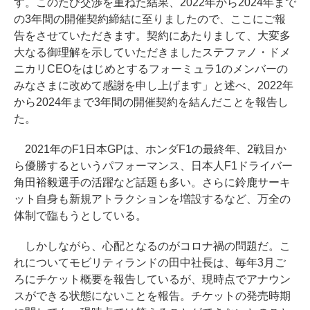
す。このたび交渉を重ねた結果、2022年から2024年まで
の3年間の開催契約締結に至りましたので、ここにご報
告をさせていただきます。契約にあたりまして、大変多
大なる御理解を示していただきましたステファノ・ドメ
ニカリCEOをはじめとするフォーミュラ1のメンバーの
みなさまに改めて感謝を申し上げます」と述べ、2022年
から2024年まで3年間の開催契約を結んだことを報告し
た。
2021年のF1日本GPは、ホンダF1の最終年、2戦目か
ら優勝するというパフォーマンス、日本人F1ドライバー
角田裕毅選手の活躍など話題も多い。さらに鈴鹿サーキ
ット自身も新規アトラクションを増設するなど、万全の
体制で臨もうとしている。
しかしながら、心配となるのがコロナ禍の問題だ。こ
れについてモビリティランドの田中社長は、毎年3月ご
ろにチケット概要を報告しているが、現時点でアナウン
スができる状態にないことを報告。チケットの発売時期