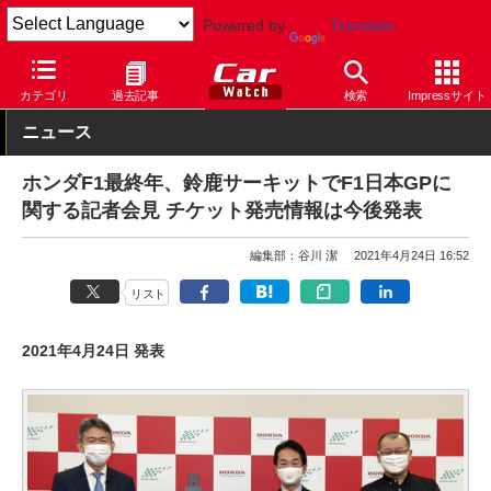
Powered by
Translate
Car Watch
モータースポーツ
サーキット
鈴鹿サーキット
カテゴリ
過去記事
検索
Impressサイト
ニュース
ホンダF1最終年、鈴鹿サーキットでF1日本GPに
関する記者会見 チケット発売情報は今後発表
編集部：谷川 潔
2021年4月24日 16:52
リスト
2021年4月24日 発表