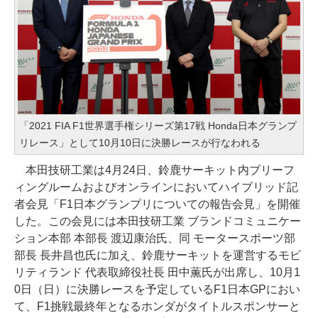
「2021 FIA F1世界選手権シリーズ第17戦 Honda日本グランプ
リレース」として10月10日に決勝レースが行なわれる
本田技研工業は4月24日、鈴鹿サーキット内ブリーフ
ィングルームおよびオンラインにおいてハイブリッド記
者会見「F1日本グランプリについての報告会見」を開催
した。この会見には本田技研工業 ブランドコミュニケー
ション本部 本部長 渡辺康治氏、同 モータースポーツ部
部長 長井昌也氏に加え、鈴鹿サーキットを運営するモビ
リティランド 代表取締役社長 田中薫氏が出席し、10月1
0日（日）に決勝レースを予定しているF1日本GPにおい
て、F1挑戦最終年となるホンダがタイトルスポンサーと