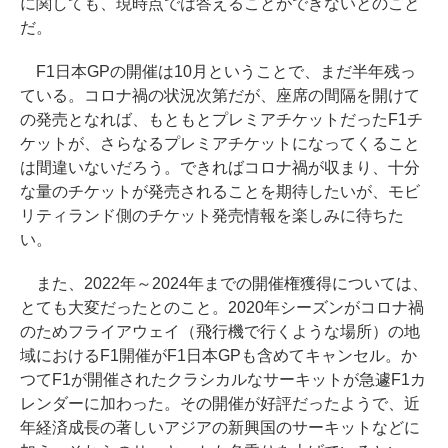
に関しても、現時点では答えることができないとのこと
だ。
F1日本GPの開催は10月ということで、まだ半年残っ
ている。コロナ禍の状況次第だが、座席の間隔を開けて
の発売となれば、もともとプレミアチケットだったF1チ
ケットが、さらなるプレミアチケットになってくること
は間違いないだろう。できればコロナ禍が収まり、十分
な量のチケットが発売されることを期待したいが、モビ
リティランド側のチケット発売情報を楽しみに待ちた
い。
また、2022年～2024年までの開催権獲得については、
とても大変だったとのこと。2020年シーズンがコロナ禍
のためフライアウェイ（飛行機で行くような場所）の地
域におけるF1開催がF1日本GPも含めてキャンセル。か
つてF1が開催されたクラシカルなサーキットが急遽F1カ
レンダーに加わった。その開催が好評だったようで、近
年経済成長の著しいアジアの新興国のサーキットなどに