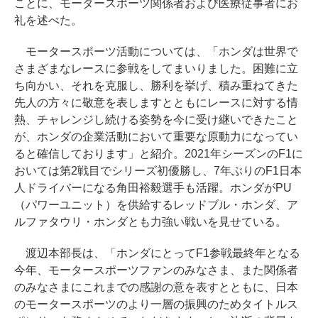
ことに、モータースポーツ関係者および医療従事者にお
礼を述べた。
モータースポーツ活動については、「ホンダは世界で
さまざまなレースに参戦をしてまいりました。困難に立
ち向かい、それを克服し、勝利を挙げ、積み重ねてきた
先人の方々に敬意を表しますとともにレースに対する情
熱、チャレンジし続ける姿勢を今に受け継いできたこと
が、ホンダの企業活動において重要な原動力になってい
ると確信しております」と紹介。2021年シーズンのF1に
おいては第2戦目でシリーズ初優勝し、7年ぶりのF1日本
人ドライバーになる角田裕毅選手も活躍。ホンダがPU
（パワーユニット）を供給するレッドブル・ホンダ、ア
ルファタウリ・ホンダとも力強い戦いを見せている。
渡辺本部長は、「ホンダにとってF1参戦最終年となる
今年、モータースポーツファンのみなさま、また関係者
のみなさまにこれまでの感謝の意を表すとともに、日本
のモータースポーツのより一層の振興のためタイトルス