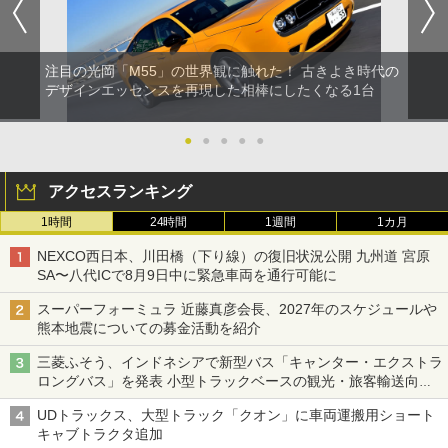
注目の光岡「M55」の世界観に触れた！ 古きよき時代の
デザインエッセンスを再現した相棒にしたくなる1台
●
●
●
●
●
アクセスランキング
1時間
24時間
1週間
1カ月
NEXCO西日本、川田橋（下り線）の復旧状況公開 九州道 宮原
SA〜八代ICで8月9日中に緊急車両を通行可能に
スーパーフォーミュラ 近藤真彦会長、2027年のスケジュールや
熊本地震についての募金活動を紹介
三菱ふそう、インドネシアで新型バス「キャンター・エクストラ
ロングバス」を発表 小型トラックベースの観光・旅客輸送向け
バス
UDトラックス、大型トラック「クオン」に車両運搬用ショート
キャブトラクタ追加