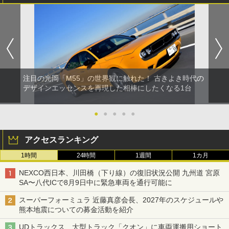
注目の光岡「M55」の世界観に触れた！ 古きよき時代の
デザインエッセンスを再現した相棒にしたくなる1台
●
●
●
●
●
アクセスランキング
1時間
24時間
1週間
1カ月
NEXCO西日本、川田橋（下り線）の復旧状況公開 九州道 宮原
SA〜八代ICで8月9日中に緊急車両を通行可能に
スーパーフォーミュラ 近藤真彦会長、2027年のスケジュールや
熊本地震についての募金活動を紹介
UDトラックス、大型トラック「クオン」に車両運搬用ショート