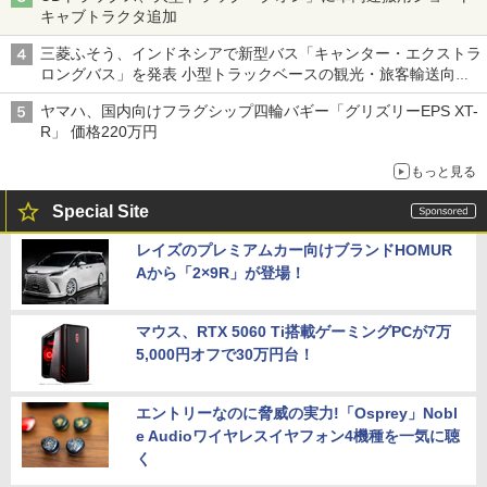
キャブトラクタ追加
三菱ふそう、インドネシアで新型バス「キャンター・エクストラ
ロングバス」を発表 小型トラックベースの観光・旅客輸送向け
バス
ヤマハ、国内向けフラグシップ四輪バギー「グリズリーEPS XT-
R」 価格220万円
もっと見る
Special Site
レイズのプレミアムカー向けブランドHOMUR
Aから「2×9R」が登場！
マウス、RTX 5060 Ti搭載ゲーミングPCが7万
5,000円オフで30万円台！
エントリーなのに脅威の実力!「Osprey」Nobl
e Audioワイヤレスイヤフォン4機種を一気に聴
く