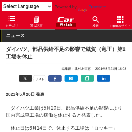
Powered by
Translate
Car Watch
自動車
ダイハツ
ロッキー
カテゴリ
過去記事
検索
Impressサイト
ニュース
ダイハツ、部品供給不足の影響で滋賀（竜王）第2
工場を休止
編集部：北村友里恵
2021年5月21日 16:08
リスト
2021年5月20日 発表
ダイハツ工業は5月20日、部品供給不足の影響により
国内完成車工場の稼働を休止すると発表した。
休止日は6月14日で、休止する工場は「ロッキー」