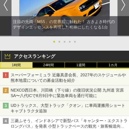
注目の光岡「M55」の世界観に触れた！ 古きよき時代の
デザインエッセンスを再現した相棒にしたくなる1台
●
●
●
●
●
アクセスランキング
1時間
24時間
1週間
1カ月
スーパーフォーミュラ 近藤真彦会長、2027年のスケジュールや
熊本地震についての募金活動を紹介
NEXCO西日本、川田橋（下り線）の復旧状況公開 九州道 宮原
SA〜八代ICで8月9日中に緊急車両を通行可能に
UDトラックス、大型トラック「クオン」に車両運搬用ショート
キャブトラクタ追加
三菱ふそう、インドネシアで新型バス「キャンター・エクストラ
ロングバス」を発表 小型トラックベースの観光・旅客輸送向け