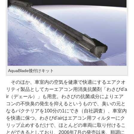
AquaBlade後付けキット
そのほか、車室内の空気を健康で快適にするエアクオ
リティ製品としてカーエアコン用消臭抗菌剤「わさびd'a
ir（デェール）」も用意。わさびの抗菌成分によりエア
コンの不快臭の発生を抑えるというもので、臭いの元と
なるバクテリアを100分の1にでき（自社調査）、車室内
を快適に保つ。わさびd'airはエアコン用フィルターにク
リップ止めするだけで、ほとんどの車両に取り付けるこ
とができるとしており、2006年7月の発売以来、順調に