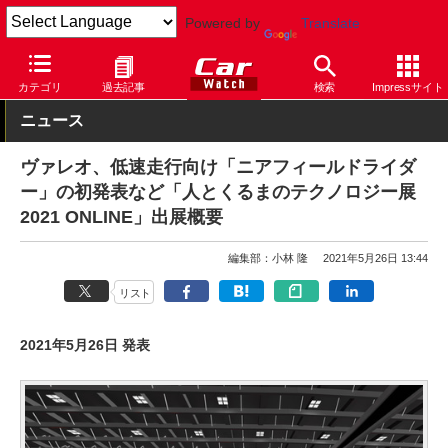
Powered by
Translate
Car Watch
イベント
人とくるまのテクノロジー展
カテゴリ
過去記事
検索
Impressサイト
ニュース
ヴァレオ、低速走行向け「ニアフィールドライダ
ー」の初発表など「人とくるまのテクノロジー展
2021 ONLINE」出展概要
編集部：小林 隆
2021年5月26日 13:44
リスト
2021年5月26日 発表