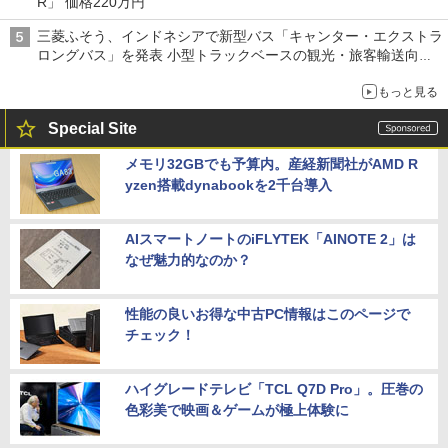
R」 価格220万円
三菱ふそう、インドネシアで新型バス「キャンター・エクストラ
ロングバス」を発表 小型トラックベースの観光・旅客輸送向け
バス
もっと見る
Special Site
メモリ32GBでも予算内。産経新聞社がAMD R
yzen搭載dynabookを2千台導入
AIスマートノートのiFLYTEK「AINOTE 2」は
なぜ魅力的なのか？
性能の良いお得な中古PC情報はこのページで
チェック！
ハイグレードテレビ「TCL Q7D Pro」。圧巻の
色彩美で映画＆ゲームが極上体験に