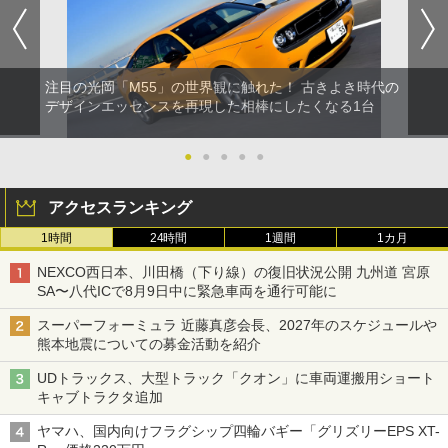
注目の光岡「M55」の世界観に触れた！ 古きよき時代の
デザインエッセンスを再現した相棒にしたくなる1台
●
●
●
●
●
アクセスランキング
1時間
24時間
1週間
1カ月
NEXCO西日本、川田橋（下り線）の復旧状況公開 九州道 宮原
SA〜八代ICで8月9日中に緊急車両を通行可能に
スーパーフォーミュラ 近藤真彦会長、2027年のスケジュールや
熊本地震についての募金活動を紹介
UDトラックス、大型トラック「クオン」に車両運搬用ショート
キャブトラクタ追加
ヤマハ、国内向けフラグシップ四輪バギー「グリズリーEPS XT-