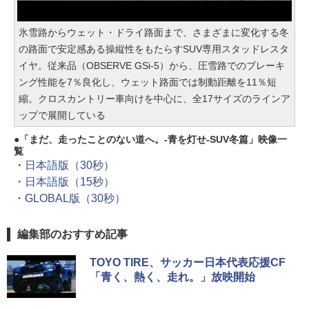
氷雪路からウェット・ドライ路面まで、さまざまに変化する冬
の路面で安定感ある操縦性をもたらすSUV専用スタッドレスタ
イヤ。従来品（OBSERVE GSi-5）から、圧雪路でのブレーキ
ング性能を7％良化し、ウェット路面では制動距離を11％短
縮。クロスカントリー車向けを中心に、全17サイズのラインア
ップで展開している
「まだ、走ったことのない道へ。-青を灯せ-SUV冬篇」映像一
覧
・
日本語版（30秒）
・
日本語版（15秒）
・
GLOBAL版（30秒）
編集部のおすすめ記事
TOYO TIRE、サッカー日本代表応援CF
「青く、熱く、走れ。」放映開始