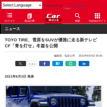
Powered by
Translate
Car Watch
タイヤ
TOYO TIRE
スタッドレス
カテゴリ
過去記事
検索
Impressサイト
ニュース
TOYO TIRE、雪原をSUVが優雅に走る新テレビ
CF「青を灯せ」冬篇を公開
編集部：塩谷公邦
2021年8月4日 05:00
リスト
2021年8月3日 発表