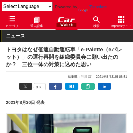
Powered by
Translate
Car Watch
自動車
トヨタ
カテゴリ
過去記事
検索
Impressサイト
ニュース
トヨタはなぜ低速自動運転車「e-Palette（eパレ
ット）」の運行再開を組織委員会に願い出たの
か？ 三位一体の対策に込めた思い
編集部：谷川 潔
2021年8月31日 06:51
リスト
2021年8月30日 発表