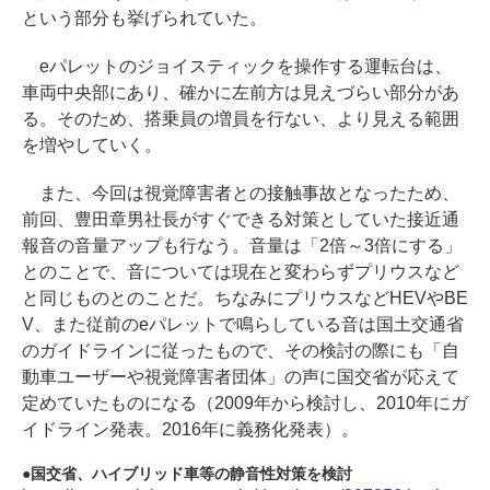
という部分も挙げられていた。
eパレットのジョイスティックを操作する運転台は、
車両中央部にあり、確かに左前方は見えづらい部分があ
る。そのため、搭乗員の増員を行ない、より見える範囲
を増やしていく。
また、今回は視覚障害者との接触事故となったため、
前回、豊田章男社長がすぐできる対策としていた接近通
報音の音量アップも行なう。音量は「2倍～3倍にする」
とのことで、音については現在と変わらずプリウスなど
と同じものとのことだ。ちなみにプリウスなどHEVやBE
V、また従前のeパレットで鳴らしている音は国土交通省
のガイドラインに従ったもので、その検討の際にも「自
動車ユーザーや視覚障害者団体」の声に国交省が応えて
定めていたものになる（2009年から検討し、2010年にガ
イドライン発表。2016年に義務化発表）。
国交省、ハイブリッド車等の静音性対策を検討