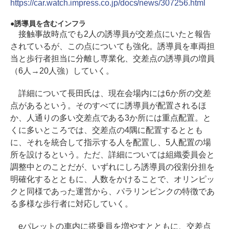
https://car.watch.impress.co.jp/docs/news/307256.html
誘導員を含むインフラ
接触事故時点でも2人の誘導員が交差点にいたと報告
されているが、この点についても強化。誘導員を車両担
当と歩行者担当に分離し専業化、交差点の誘導員の増員
（6人→20人強）していく。
詳細について長田氏は、現在会場内には6か所の交差
点があるという。そのすべてに誘導員が配置されるほ
か、人通りの多い交差点である3か所には重点配置。と
くに多いところでは、交差点の4隅に配置するととも
に、それを統合して指示する人を配置し、5人配置の場
所を設けるという。ただ、詳細については組織委員会と
調整中とのことだが、いずれにしろ誘導員の役割分担を
明確化するとともに、人数をかけることで、オリンピッ
クと同様であった運営から、パラリンピンクの特徴であ
る多様な歩行者に対応していく。
eパレットの車内に搭乗員を増やすとともに、交差点