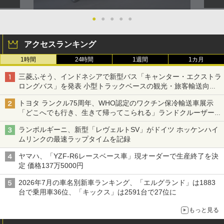
●
●
●
●
●
アクセスランキング
1時間
24時間
1週間
1カ月
三菱ふそう、インドネシアで新型バス「キャンター・エクストラ
ロングバス」を発表 小型トラックベースの観光・旅客輸送向け
バス
トヨタ ランクル75周年、WHO認定のワクチン保冷輸送車展示
「どこへでも行き、生きて帰ってこられる」ランドクルーザーで
命をつなぐ
ランボルギーニ、新型「レヴェルトSV」がドイツ ホッケンハイ
ムリンクの最速ラップタイムを記録
ヤマハ、「YZF-R6レースベース車」現オーダーで生産終了を決
定 価格137万5000円
2026年7月の車名別新車ランキング、「エルグランド」は1883
台で乗用車36位、「キックス」は2591台で27位に
もっと見る