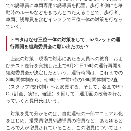
での誘導員に車両専用の誘導員を配置。歩行者側にも移
動時のルールなどをきちんとつたえることで、歩行者、
車両、誘導員を含むインフラで三位一体の対策を行なっ
ていく。
トヨタはなぜ三位一体の対策をして、eパレットの運
行再開を組織委員会に願い出たのか？
上記の対策、現場で対応にあたる人員への教育、およ
びテスト走行を実施した上で8月31日15時の運行再開を
組織委員会が決定したという。運行時間は、これまでの
24時間体制から、朝6時～午前0時の18時間体制で2直
（スタッフ2交代制）へと変更する。そして、各直でPD
C（計画、実行、確認）を回して、運用面の改善を行な
っていくと長田氏はいう。
対策を見て分かるのは、自動運転の一部マニュアル化
をはじめ、搭乗員増員や誘導員の増員など、あらゆると
ころで人が増員されていること。この増員についてはト