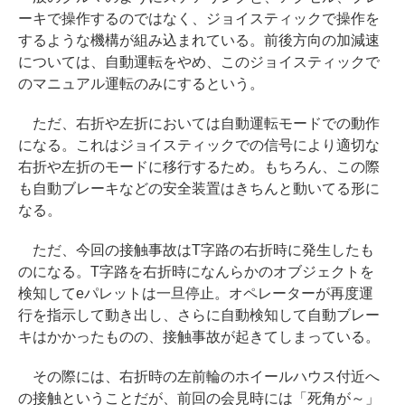
ーキで操作するのではなく、ジョイスティックで操作を
するような機構が組み込まれている。前後方向の加減速
については、自動運転をやめ、このジョイスティックで
のマニュアル運転のみにするという。
ただ、右折や左折においては自動運転モードでの動作
になる。これはジョイスティックでの信号により適切な
右折や左折のモードに移行するため。もちろん、この際
も自動ブレーキなどの安全装置はきちんと動いてる形に
なる。
ただ、今回の接触事故はT字路の右折時に発生したも
のになる。T字路を右折時になんらかのオブジェクトを
検知してeパレットは一旦停止。オペレーターが再度運
行を指示して動き出し、さらに自動検知して自動ブレー
キはかかったものの、接触事故が起きてしまっている。
その際には、右折時の左前輪のホイールハウス付近へ
の接触ということだが、前回の会見時には「死角が～」