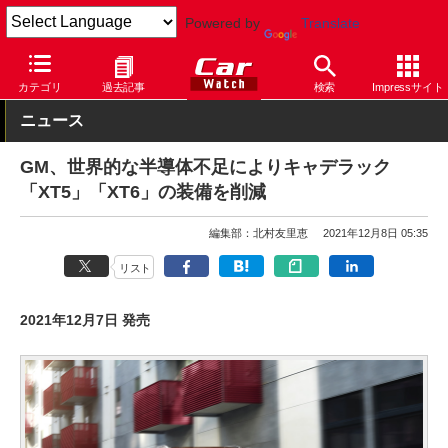
Powered by
Translate
Car Watch
自動車
キャデラック
乗用車
カテゴリ
過去記事
検索
Impressサイト
ニュース
GM、世界的な半導体不足によりキャデラック
「XT5」「XT6」の装備を削減
編集部：北村友里恵
2021年12月8日 05:35
リスト
2021年12月7日 発売