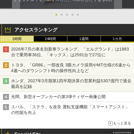
●
●
●
●
●
アクセスランキング
1時間
24時間
1週間
1カ月
2026年7月の車名別新車ランキング、「エルグランド」は1883
台で乗用車36位、「キックス」は2591台で27位に
トヨタ、「GR86」一部改良 3眼カメラ採用やMT仕様の5速から
4速へのダウンシフト時の操作性向上など
ホンダ、2027年3月期第1四半期決算の営業利益5307億円で過去
最高を記録
光岡、新型オープンカーの第3弾ティザー画像公開
スバル、「ステラ」を改良 運転支援機能「スマートアシスト」
の性能を向上
もっと見る