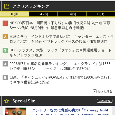
アクセスランキング
1時間
24時間
1週間
1カ月
NEXCO西日本、川田橋（下り線）の復旧状況公開 九州道 宮原
SA〜八代ICで8月9日中に緊急車両を通行可能に
三菱ふそう、インドネシアで新型バス「キャンター・エクストラ
ロングバス」を発表 小型トラックベースの観光・旅客輸送向け
バス
UDトラックス、大型トラック「クオン」に車両運搬用ショート
キャブトラクタ追加
2026年7月の車名別新車ランキング、「エルグランド」は1883
台で乗用車36位、「キックス」は2591台で27位に
日産、「キャシュカイe-POWER」が無給油で1980kmを走行し
てギネス世界記録に認定
もっと見る
Special Site
エントリーなのに脅威の実力!「Osprey」Nobl