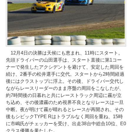
12月4日の決勝は天候にも恵まれ、11時にスタート。
先頭ドライバーの山田選手は、スタート直後に第1コー
ナーで発生したアクシデントを避けて、安定した周回を
続け、2番手の松井選手に交代。スタートから2時間経過
後にはクラストップに浮上。その後、ドライバー交代し
ながらレースリーダーのまま序盤の周回をこなしたが、
約7時間後の日暮れと共にレーストラック周辺に霧が立
ち込め、その後濃霧のため視界不良となりレースは一旦
中断。夜が明けて霧が晴れるとレースが再開され、その
後もシビックTYPE Rはトラブルなく周回を重ね、15時
に市嶋氏がチェッカーを受け、出走38台中総合10位、E0
クラス優勝を果たした。