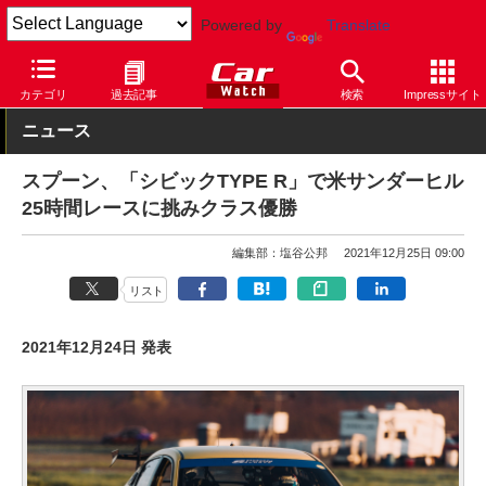
Powered by
Translate
Car Watch
自動車
ホンダ
CIVIC TYPE R
カテゴリ
過去記事
検索
Impressサイト
ニュース
スプーン、「シビックTYPE R」で米サンダーヒル
25時間レースに挑みクラス優勝
編集部：塩谷公邦
2021年12月25日 09:00
リスト
2021年12月24日 発表