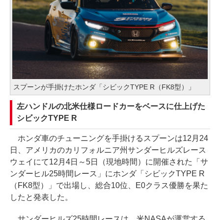
スプーンが手掛けたホンダ「シビックTYPE R（FK8型）」
左ハンドルの北米仕様ロードカーをベースに仕上げた
シビックTYPE R
ホンダ車のチューニングを手掛けるスプーンは12月24
日、アメリカのカリフォルニア州サンダーヒルズレース
ウェイにて12月4日～5日（現地時間）に開催された「サ
ンダーヒル25時間レース」にホンダ「シビックTYPE R
（FK8型）」で出場し、総合10位、E0クラス優勝を果た
したと発表した。
サンダーヒルズ25時間レースは、米NASAが運営する