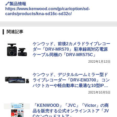
🔗製品情報
https://www.kenwood.com/jp/car/option/sd-
cards/products/kna-sd16c-sd32c/
関連記事
ケンウッド、前後2カメラドライブレコー
ダー「DRV-MR570」 駐車録画対応電源
ケーブル同梱の「DRV-MR575C」
2022年1月12日
ケンウッド、デジタルルームミラー型ド
ライブレコーダー「DRV-EM3700」 コン
パクトカーや軽自動車に最適な10型IPS
液晶採用
2021年10月5日
「KENWOOD」「JVC」「Victor」の商
品を販売する公式オンラインストア「JV
Cケンウッドストア」