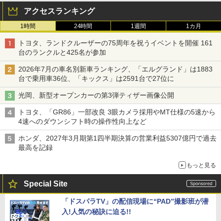
アクセスランキング
1時間
24時間
1週間
1カ月
トヨタ、ランドクルーザーの75周年を祝うイベントを開催 161
台のランクルと425名が参加
2026年7月の車名別新車ランキング、「エルグランド」は1883
台で乗用車36位、「キックス」は2591台で27位に
光岡、新型オープンカーの第3弾ティザー画像公開
トヨタ、「GR86」一部改良 3眼カメラ採用やMT仕様の5速から
4速へのダウンシフト時の操作性向上など
ホンダ、2027年3月期第1四半期決算の営業利益5307億円で過去
最高を記録
もっと見る
Special Site
「ドスパラTV」の配信現場に“PAD”撮影班が潜
入!人気の秘訣に迫る!!