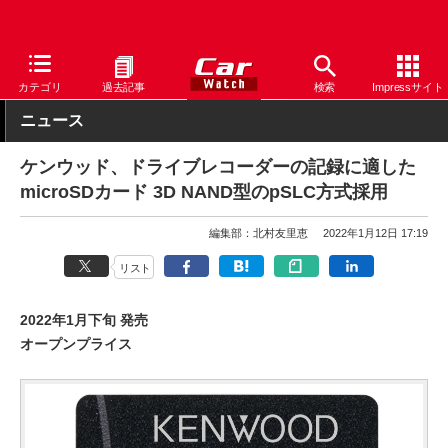
Car Watch
ナビ
ケンウッド
その他
カテゴリ
過去記事
検索
Impressサイト
ニュース
ケンウッド、ドライブレコーダーの記録に適した
microSDカード 3D NAND型のpSLC方式採用
編集部：北村友里恵
2022年1月12日 17:19
リスト
2022年1月下旬 発売
オープンプライス