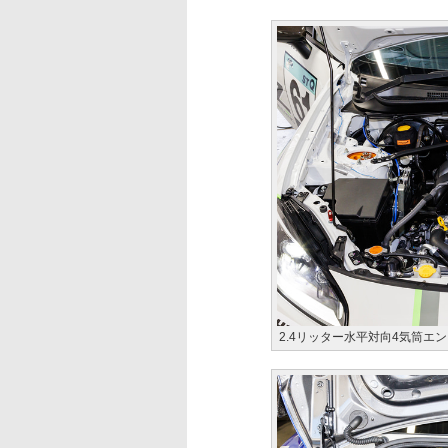
2.4リッター水平対向4気筒エ