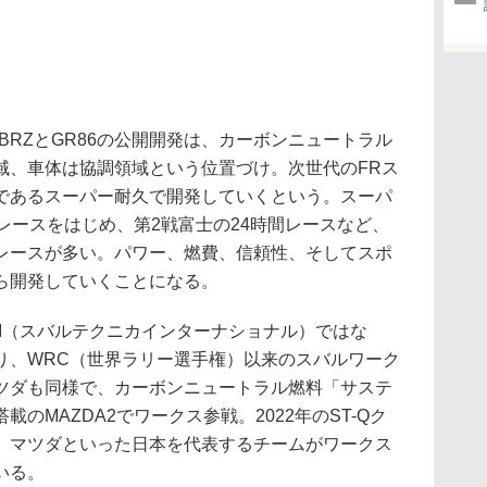
BRZとGR86の公開開発は、カーボンニュートラル
域、車体は協調領域という位置づけ。次世代のFRス
であるスーパー耐久で開発していくという。スーパ
レースをはじめ、第2戦富士の24時間レースなど、
レースが多い。パワー、燃費、信頼性、そしてスポ
ら開発していくことになる。
I（スバルテクニカインターナショナル）ではな
り、WRC（世界ラリー選手権）以来のスバルワーク
ツダも同様で、カーボンニュートラル燃料「サステ
のMAZDA2でワークス参戦。2022年のST-Qク
、マツダといった日本を代表するチームがワークス
いる。