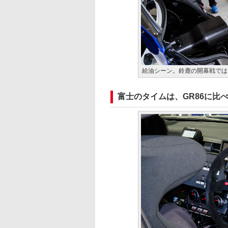
給油シーン。鈴鹿の開幕戦では
富士のタイムは、GR86に比