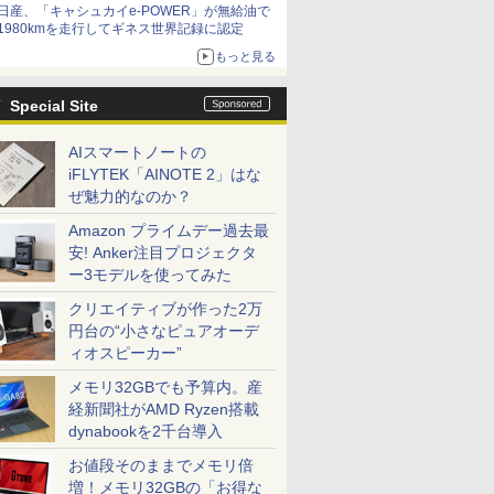
日産、「キャシュカイe-POWER」が無給油で
1980kmを走行してギネス世界記録に認定
もっと見る
Special Site
AIスマートノートの
iFLYTEK「AINOTE 2」はな
ぜ魅力的なのか？
Amazon プライムデー過去最
安! Anker注目プロジェクタ
ー3モデルを使ってみた
クリエイティブが作った2万
円台の“小さなピュアオーデ
ィオスピーカー”
メモリ32GBでも予算内。産
経新聞社がAMD Ryzen搭載
dynabookを2千台導入
お値段そのままでメモリ倍
増！メモリ32GBの「お得な