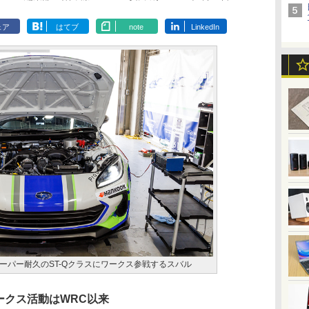
ェア
はてブ
note
LinkedIn
ーパー耐久のST-Qクラスにワークス参戦するスバル
ークス活動はWRC以来