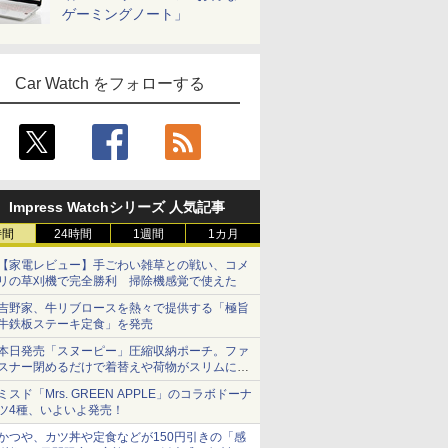
ゲーミングノート」
Car Watch をフォローする
Impress Watchシリーズ 人気記事
時間
24時間
1週間
1カ月
【家電レビュー】手ごわい雑草との戦い、コメ
リの草刈機で完全勝利 掃除機感覚で使えた
吉野家、牛リブロースを熱々で提供する「極旨
牛鉄板ステーキ定食」を発売
本日発売「スヌーピー」圧縮収納ポーチ。ファ
スナー閉めるだけで着替えや荷物がスリムにま
とまる
ミスド「Mrs. GREEN APPLE」のコラボドーナ
ツ4種、いよいよ発売！
かつや、カツ丼や定食などが150円引きの「感