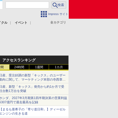
Impress サイト
全カテゴリ
イクル
イベント
アクセスランキング
時間
24時間
1週間
1カ月
日産、受注好調の新型「キックス」のユーザー
動向に関して、マーケティング本部の寺西章氏
が解説
日産、新型「キックス」発売から約1か月で受
注台数1万台を突破
ホンダ、2027年3月期第1四半期決算の営業利益
5307億円で過去最高を記録
【まるも亜希子の「寄り道日和」】ディーゼル
エンジンの生きる道