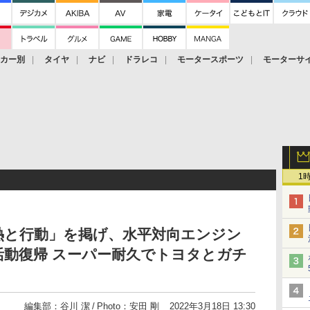
ーカー別
タイヤ
ナビ
ドラレコ
モータースポーツ
モーターサ
1
熱と行動」を掲げ、水平対向エンジン
動復帰 スーパー耐久でトヨタとガチ
編集部：谷川 潔
Photo：安田 剛
2022年3月18日 13:30