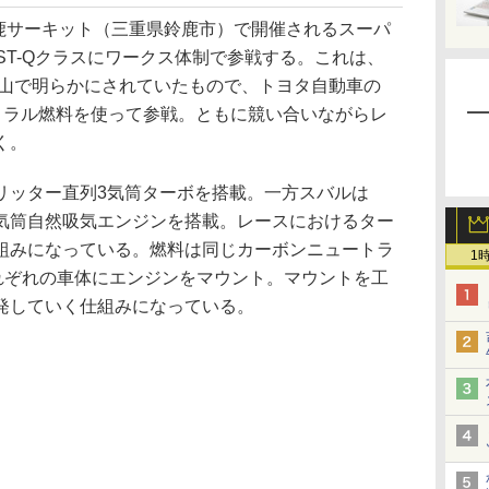
鈴鹿サーキット（三重県鈴鹿市）で開催されるスーパ
ST-Qクラスにワークス体制で参戦する。これは、
岡山で明らかにされていたもので、トヨタ自動車の
ートラル燃料を使って参戦。ともに競い合いながらレ
く。
4リッター直列3気筒ターボを搭載。一方スバルは
向4気筒自然吸気エンジンを搭載。レースにおけるター
組みになっている。燃料は同じカーボンニュートラ
1
それぞれの車体にエンジンをマウント。マウントを工
発していく仕組みになっている。