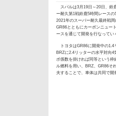
スバルは3月19日～20日、
ー耐久第1戦鈴鹿5時間レースの
2021年のスーパー耐久最終戦
GR86とともにカーボンニュ
ースを通じて開発を行なってい
トヨタはGR86に開発中の1.
BRZに2.4リッターの水平対
ボ係数を掛ければ同等という枠
ル燃料を用い、BRZ、GR86
夫することで、車体は共同で開