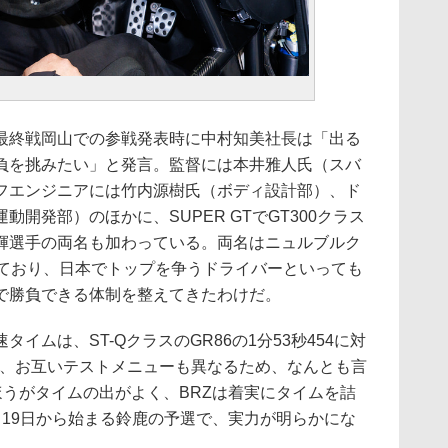
終戦岡山での参戦発表時に中村知美社長は「出る
負を挑みたい」と発言。監督には本井雅人氏（スバ
フエンジニアには竹内源樹氏（ボディ設計部）、ド
開発部）のほかに、SUPER GTでGT300クラス
輝選手の両名も加わっている。両名はニュルブルク
しており、日本でトップを争うドライバーといっても
で勝負できる体制を整えてきたわけだ。
ムは、ST-QクラスのGR86の1分53秒454に対
たが、お互いテストメニューも異なるため、なんとも言
ほうがタイムの出がよく、BRZは着実にタイムを詰
月19日から始まる鈴鹿の予選で、実力が明らかにな