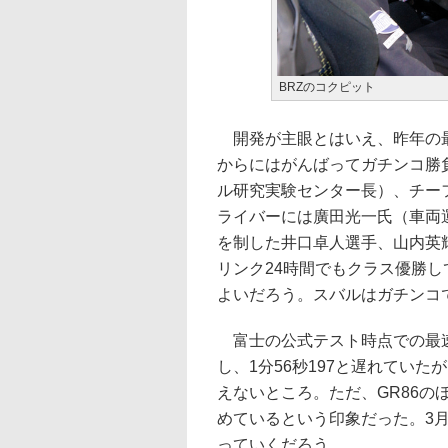
BRZのコクピット
開発が主眼とはいえ、昨年の最
からにはがんばってガチンコ勝
ル研究実験センター長）、チー
ライバーには廣田光一氏（車両運動
を制した井口卓人選手、山内英
リンク24時間でもクラス優勝
よいだろう。スバルはガチンコ
富士の公式テスト時点での最速タイ
し、1分56秒197と遅れてい
えないところ。ただ、GR86の
めているという印象だった。3
っていくだろう。