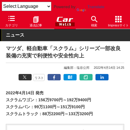
Powered by
Translate
Car Watch
自動車
マツダ
スクラム
カテゴリ
過去記事
検索
Impressサイト
ニュース
マツダ、軽自動車「スクラム」シリーズ一部改良
装備の充実で利便性や安全性向上
編集部：塩谷公邦
2022年4月14日 14:25
リスト
2022年4月14日 発売
スクラムワゴン：156万9700円～192万9400円
スクラムバン：99万1100円～151万9100円
スクラムトラック：88万2200円～133万3200円