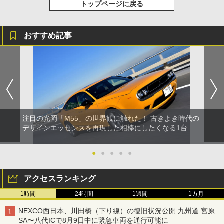
トップページに戻る
おすすめ記事
注目の光岡「M55」の世界観に触れた！ 古きよき時代の
デザインエッセンスを再現した相棒にしたくなる1台
●
●
●
●
●
アクセスランキング
1時間
24時間
1週間
1カ月
NEXCO西日本、川田橋（下り線）の復旧状況公開 九州道 宮原
SA〜八代ICで8月9日中に緊急車両を通行可能に