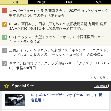
1時間
24時間
1週間
1カ月
スーパーフォーミュラ 近藤真彦会長、2027年のスケジュールや
熊本地震についての募金活動を紹介
NEXCO西日本、川田橋（下り線）の復旧状況公開 九州道 宮原
SA〜八代ICで8月9日中に緊急車両を通行可能に
UDトラックス、大型トラック「クオン」に車両運搬用ショート
キャブトラクタ追加
三菱ふそう、インドネシアで新型バス「キャンター・エクストラ
ロングバス」を発表 小型トラックベースの観光・旅客輸送向け
バス
ヤマハ、国内向けフラグシップ四輪バギー「グリズリーEPS XT-
R」 価格220万円
もっと見る
Special Site
レイズのパワーデザインホイール「M6」に新
色登場!!