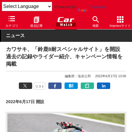
Powered by
Translate
Car Watch
モーターサイクル
カワサキ
カテゴリ
過去記事
検索
Impressサイト
ニュース
カワサキ、「鈴鹿8耐スペシャルサイト」を開設
過去の記録やライダー紹介、キャンペーン情報を
掲載
編集部：塩谷公邦
2022年6月17日 13:00
リスト
2022年6月17日 開設