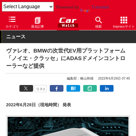
Powered by
Translate
Car Watch
テクノロジー
安全
先進安全
カテゴリ
過去記事
検索
Impressサイト
ニュース
ヴァレオ、BMWの次世代EV用プラットフォーム
「ノイエ・クラッセ」にADASドメインコントロ
ーラーなど提供
編集部：椿山和雄
2022年6月29日 07:45
リスト
2022年6月28日（現地時間） 発表