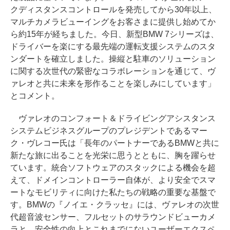
クディスタンスコントロールを発売してから30年以上、
マルチカメラビューイングをお客さまに提供し始めてか
ら約15年が経ちました。今日、新型BMW 7シリーズは、
ドライバーを楽にする最先端の運転支援システムのスタ
ンダートを確立しました。操縦と駐車のソリューション
に関する次世代の緊密なコラボレーションを通じて、ヴ
ァレオと共に未来を形作ることを楽しみにしています」
とコメント。
ヴァレオのコンフォート＆ドライビングアシスタンス
システムビジネスグループのプレジデントであるマー
ク・ヴレコー氏は「長年のパートナーであるBMWと共に
新たな旅に出ることを光栄に思うとともに、胸を躍らせ
ています。統合ソフトウェアのスタックによる機会を超
えて、ドメインコントローラー自体が、より安全でスマ
ートなモビリティに向けた私たちの戦略の重要な基盤で
す。BMWの『ノイエ・クラッセ』には、ヴァレオの次世
代超音波センサー、フルセットのサラウンドビューカメ
ラと、安全性の向上とこれまでにないユーザーエクスペ