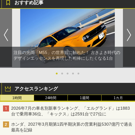
おすすめ記事
注目の光岡「M55」の世界観に触れた！ 古きよき時代の
デザインエッセンスを再現した相棒にしたくなる1台
●
●
●
●
●
アクセスランキング
1時間
24時間
1週間
1カ月
2026年7月の車名別新車ランキング、「エルグランド」は1883
台で乗用車36位、「キックス」は2591台で27位に
ホンダ、2027年3月期第1四半期決算の営業利益5307億円で過去
最高を記録