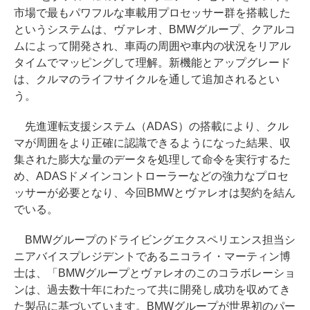
市場で最もパワフルな車載用プロセッサー群を搭載した
というシステムは、ヴァレオ、BMWグループ、クアルコ
ムによって開発され、車両の周囲や車内の状況をリアル
タイムでマッピングして理解。新機能とアップグレード
は、クルマのライフサイクルを通して追加されるとい
う。
先進運転支援システム（ADAS）の搭載により、クル
マが周囲をより正確に認識できるようになった結果、収
集された膨大な量のデータを処理して命令を実行するた
め、ADASドメインコントローラーなどの強力なプロセ
ッサーが必要となり、今回BMWとヴァレオは契約を結ん
でいる。
BMWグループのドライビングエクスペリエンス担当シ
ニアバイスプレジデントであるニコライ・マーティン博
士は、「BMWグループとヴァレオのこのコラボレーショ
ンは、過去数十年にわたって共に開発し成功を収めてき
た製品に基づいています。BMWグループが世界初のパー