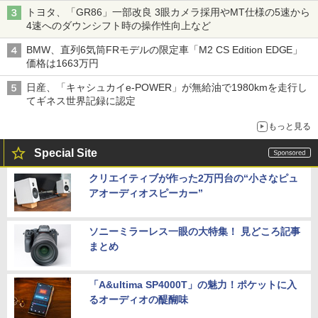
トヨタ、「GR86」一部改良 3眼カメラ採用やMT仕様の5速から
4速へのダウンシフト時の操作性向上など
BMW、直列6気筒FRモデルの限定車「M2 CS Edition EDGE」
価格は1663万円
日産、「キャシュカイe-POWER」が無給油で1980kmを走行し
てギネス世界記録に認定
もっと見る
Special Site
クリエイティブが作った2万円台の“小さなピュ
アオーディオスピーカー”
ソニーミラーレス一眼の大特集！ 見どころ記事
まとめ
「A&ultima SP4000T」の魅力！ポケットに入
るオーディオの醍醐味