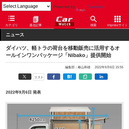
Powered by
Translate
Car Watch
自動車
ダイハツ
カテゴリ
過去記事
検索
Impressサイト
ニュース
ダイハツ、軽トラの荷台を移動販売に活用するオ
ールインワンパッケージ「Nibako」提供開始
編集部：椿山和雄
2022年9月6日 15:55
リスト
2022年9月6日 発表