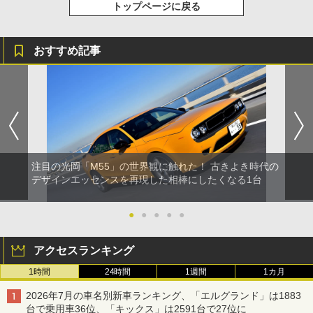
トップページに戻る
おすすめ記事
注目の光岡「M55」の世界観に触れた！ 古きよき時代の
デザインエッセンスを再現した相棒にしたくなる1台
●
●
●
●
●
アクセスランキング
1時間
24時間
1週間
1カ月
2026年7月の車名別新車ランキング、「エルグランド」は1883
台で乗用車36位、「キックス」は2591台で27位に