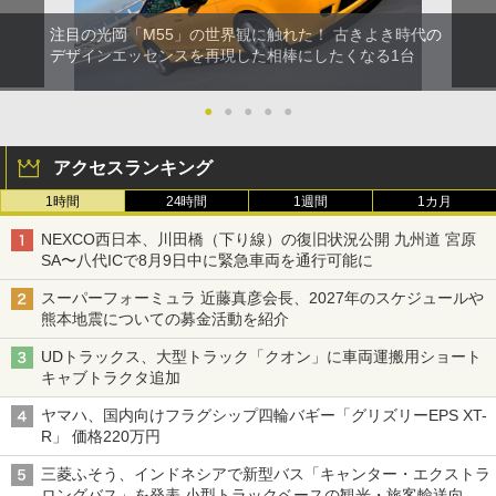
注目の光岡「M55」の世界観に触れた！ 古きよき時代の
デザインエッセンスを再現した相棒にしたくなる1台
●
●
●
●
●
アクセスランキング
1時間
24時間
1週間
1カ月
NEXCO西日本、川田橋（下り線）の復旧状況公開 九州道 宮原
SA〜八代ICで8月9日中に緊急車両を通行可能に
スーパーフォーミュラ 近藤真彦会長、2027年のスケジュールや
熊本地震についての募金活動を紹介
UDトラックス、大型トラック「クオン」に車両運搬用ショート
キャブトラクタ追加
ヤマハ、国内向けフラグシップ四輪バギー「グリズリーEPS XT-
R」 価格220万円
三菱ふそう、インドネシアで新型バス「キャンター・エクストラ
ロングバス」を発表 小型トラックベースの観光・旅客輸送向け