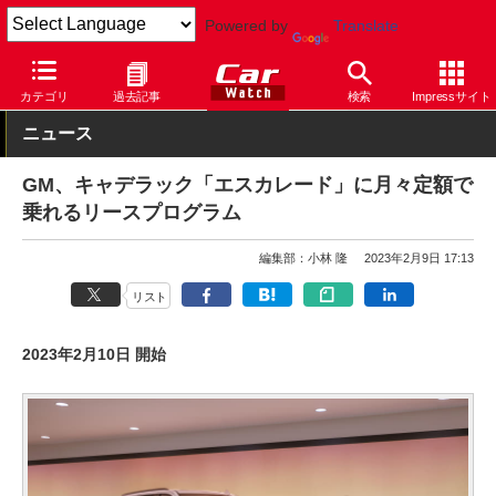
Powered by
Translate
Car Watch
自動車
キャデラック
乗用車
カテゴリ
過去記事
検索
Impressサイト
ニュース
GM、キャデラック「エスカレード」に月々定額で
乗れるリースプログラム
編集部：小林 隆
2023年2月9日 17:13
リスト
2023年2月10日 開始