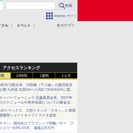
Impress サイト
全カテゴリ
イクル
イベント
アクセスランキング
時間
24時間
1週間
1カ月
NEXCO西日本、川田橋（下り線）の復旧状況
公開 九州道 宮原SA〜八代ICで8月9日中に緊急
車両を通行可能に
スーパーフォーミュラ 近藤真彦会長、2027年
のスケジュールや熊本地震についての募金活動
を紹介
UDトラックス、大型トラック「クオン」に車両
運搬用ショートキャブトラクタ追加
ヤマハ、国内向けフラグシップ四輪バギー「グ
リズリーEPS XT-R」 価格220万円