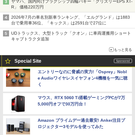
ヤマハ、国内向けフラグシップ四輪バギー「グリズリーEPS XT-
R」 価格220万円
2026年7月の車名別新車ランキング、「エルグランド」は1883
台で乗用車36位、「キックス」は2591台で27位に
UDトラックス、大型トラック「クオン」に車両運搬用ショート
キャブトラクタ追加
もっと見る
Special Site
エントリーなのに脅威の実力!「Osprey」Nobl
e Audioワイヤレスイヤフォン4機種を一気に聴
く
マウス、RTX 5060 Ti搭載ゲーミングPCが7万
5,000円オフで30万円台！
Amazon プライムデー過去最安! Anker注目プ
ロジェクター3モデルを使ってみた