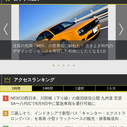
注目の光岡「M55」の世界観に触れた！ 古きよき時代の
デザインエッセンスを再現した相棒にしたくなる1台
●
●
●
●
●
アクセスランキング
1時間
24時間
1週間
1カ月
NEXCO西日本、川田橋（下り線）の復旧状況公開 九州道 宮原
SA〜八代ICで8月9日中に緊急車両を通行可能に
三菱ふそう、インドネシアで新型バス「キャンター・エクストラ
ロングバス」を発表 小型トラックベースの観光・旅客輸送向け
バス