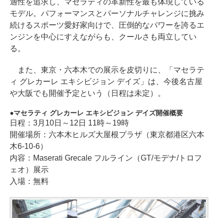
適性を追求し、マセラティの革新性を最も体現している
モデル。パフォーマンスとパーソナルチャレンジに挑み
続けるスポーツ愛好家向けで、圧倒的なパワーを誇るエ
ンジンを中心にすえながらも、クールさも両立してい
る。
また、東京・六本木での展示を皮切りに、「マセラテ
ィ グレカーレ エキシビジョン デイズ」は、今後名古屋
や大阪でも開催予定という（日程は未定）。
マセラティ グレカーレ エキシビジョン デイズ開催概要
日程：3月10日～12日 11時～19時
開催場所：六本木ヒルズ大屋根プラザ（東京都港区六本
木6-10-6）
内容：Maserati Grecale フルライン（GT/モデナ/トロフ
ェオ）展示
入場：無料