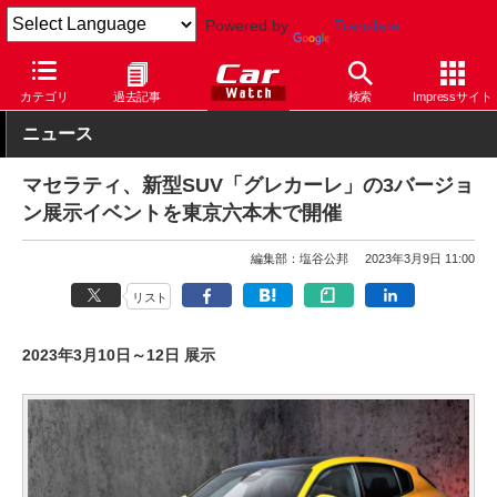
Powered by
Translate
Car Watch
自動車
マセラティ
カテゴリ
過去記事
検索
Impressサイト
ニュース
マセラティ、新型SUV「グレカーレ」の3バージョ
ン展示イベントを東京六本木で開催
編集部：塩谷公邦
2023年3月9日 11:00
リスト
2023年3月10日～12日 展示