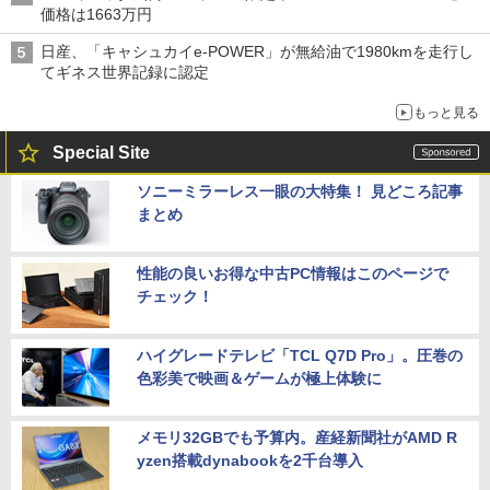
価格は1663万円
日産、「キャシュカイe-POWER」が無給油で1980kmを走行し
てギネス世界記録に認定
もっと見る
Special Site
ソニーミラーレス一眼の大特集！ 見どころ記事
まとめ
性能の良いお得な中古PC情報はこのページで
チェック！
ハイグレードテレビ「TCL Q7D Pro」。圧巻の
色彩美で映画＆ゲームが極上体験に
メモリ32GBでも予算内。産経新聞社がAMD R
yzen搭載dynabookを2千台導入