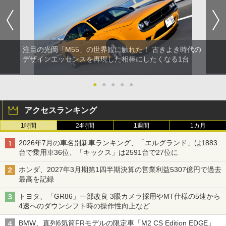
注目の光岡「M55」の世界観に触れた！ 古きよき時代の
デザインエッセンスを再現した相棒にしたくなる1台
●
●
●
●
●
アクセスランキング
1時間
24時間
1週間
1カ月
2026年7月の車名別新車ランキング、「エルグランド」は1883
台で乗用車36位、「キックス」は2591台で27位に
ホンダ、2027年3月期第1四半期決算の営業利益5307億円で過去
最高を記録
トヨタ、「GR86」一部改良 3眼カメラ採用やMT仕様の5速から
4速へのダウンシフト時の操作性向上など
BMW、直列6気筒FRモデルの限定車「M2 CS Edition EDGE」