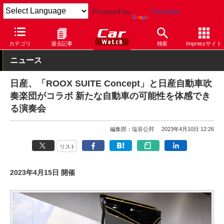
Powered by
Translate
Car Watch
自動車
日産
ルークス
カテゴリ
過去記事
検索
Impressサイト
ニュース
日産、「ROOX SUITE Concept」と日産自動車吹
奏楽団がコラボ 新たな自動車の可能性を体感でき
る演奏会
編集部：塩谷公邦
2023年4月10日 12:26
リスト
2023年4月15日 開催