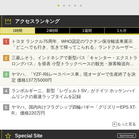
●
●
●
●
●
アクセスランキング
1時間
24時間
1週間
1カ月
トヨタ ランクル75周年、WHO認定のワクチン保冷輸送車展示
「どこへでも行き、生きて帰ってこられる」ランドクルーザーで
命をつなぐ
三菱ふそう、インドネシアで新型バス「キャンター・エクストラ
ロングバス」を発表 小型トラックベースの観光・旅客輸送向け
バス
ヤマハ、「YZF-R6レースベース車」現オーダーで生産終了を決
定 価格137万5000円
ランボルギーニ、新型「レヴェルトSV」がドイツ ホッケンハイ
ムリンクの最速ラップタイムを記録
ヤマハ、国内向けフラグシップ四輪バギー「グリズリーEPS XT-
R」 価格220万円
もっと見る
Special Site