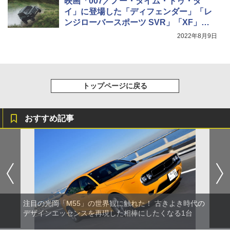
映画「007／ノー・タイム・トゥ・ダ
イ」に登場した「ディフェンダー」「レ
ンジローバースポーツ SVR」「XF」、
クリスティーズのチャリティオークショ
2022年8月9日
ンに出品
トップページに戻る
おすすめ記事
注目の光岡「M55」の世界観に触れた！ 古きよき時代の
デザインエッセンスを再現した相棒にしたくなる1台