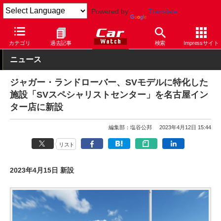
Powered by
Translate
Car Watch
自動車
ジャガー
カテゴリ
過去記事
検索
Impressサイト
ニュース
ジャガー・ランドローバー、SVモデルに特化した
施設「SVスペシャリストセンター」を名古屋イン
ター店に新設
編集部：塩谷公邦
2023年4月12日 15:44
リスト
2023年4月15日 新設