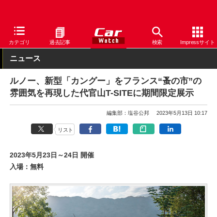
Car Watch
自動車
ルノー
カングー
カテゴリ
過去記事
検索
Impressサイト
ニュース
ルノー、新型「カングー」をフランス“蚤の市”の
雰囲気を再現した代官山T-SITEに期間限定展示
編集部：塩谷公邦
2023年5月13日 10:17
リスト
2023年5月23日～24日 開催
入場：無料