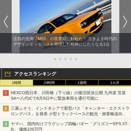
注目の光岡「M55」の世界観に触れた！ 古きよき時代の
デザインエッセンスを再現した相棒にしたくなる1台
●
●
●
●
●
アクセスランキング
1時間
24時間
1週間
1カ月
NEXCO西日本、川田橋（下り線）の復旧状況公開 九州道 宮原
SA〜八代ICで8月9日中に緊急車両を通行可能に
三菱ふそう、インドネシアで新型バス「キャンター・エクストラ
ロングバス」を発表 小型トラックベースの観光・旅客輸送向け
バス
ヤマハ、国内向けフラグシップ四輪バギー「グリズリーEPS XT-
R」 価格220万円