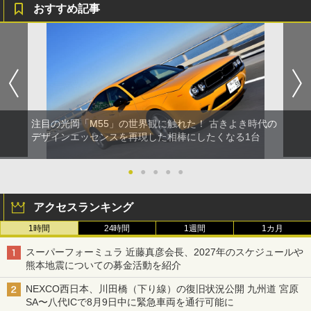
おすすめ記事
注目の光岡「M55」の世界観に触れた！ 古きよき時代の
デザインエッセンスを再現した相棒にしたくなる1台
●
●
●
●
●
アクセスランキング
1時間
24時間
1週間
1カ月
スーパーフォーミュラ 近藤真彦会長、2027年のスケジュールや
熊本地震についての募金活動を紹介
NEXCO西日本、川田橋（下り線）の復旧状況公開 九州道 宮原
SA〜八代ICで8月9日中に緊急車両を通行可能に