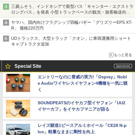
三菱ふそう、インドネシアで新型バス「キャンター・エクストラ
ロングバス」を発表 小型トラックベースの観光・旅客輸送向け
バス
ヤマハ、国内向けフラグシップ四輪バギー「グリズリーEPS XT-
R」 価格220万円
UDトラックス、大型トラック「クオン」に車両運搬用ショート
キャブトラクタ追加
もっと見る
Special Site
エントリーなのに脅威の実力!「Osprey」Nobl
e Audioワイヤレスイヤフォン4機種を一気に聴
く
SOUNDPEATSのイヤカフ型イヤフォン「UU2
イヤーカフ」をイヤカフマニアが語る
レイズ鍛造1ピースアルミホイール「CE28 N-p
lus」軽量なままに剛性を向上