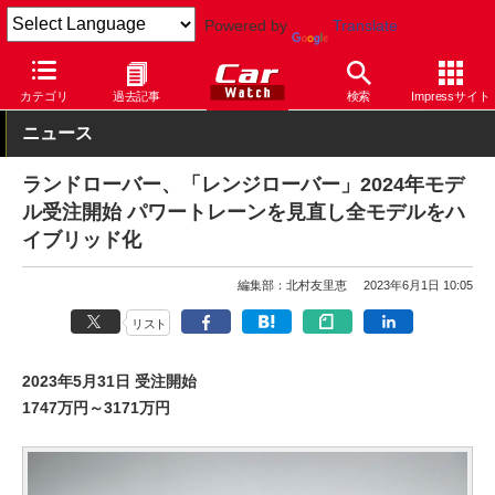
Powered by
Translate
Car Watch
自動車
ランドローバー
レンジローバー
カテゴリ
過去記事
検索
Impressサイト
ニュース
ランドローバー、「レンジローバー」2024年モデ
ル受注開始 パワートレーンを見直し全モデルをハ
イブリッド化
編集部：北村友里恵
2023年6月1日 10:05
リスト
2023年5月31日 受注開始
1747万円～3171万円