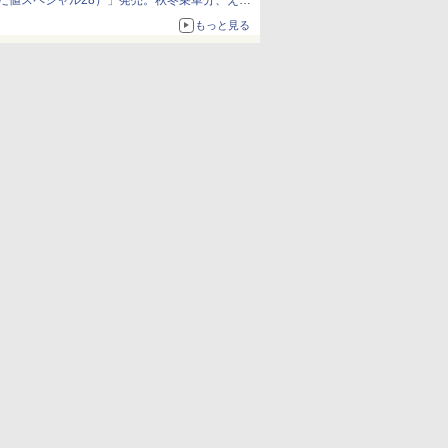
だ値スペシャル28）」発売。秋冬乗車分、えき
ねっと限定
もっと見る