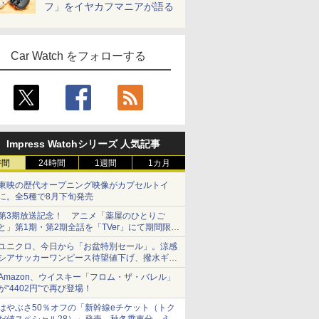
フ」をイヤカフマニアが語る
Car Watch をフォローする
Impress Watchシリーズ 人気記事
時間
24時間
1週間
1カ月
東映の歴代オープニング映像がカプセルトイ
に。全5種で8月下旬発売
第3期放送記念！ アニメ「薬屋のひとりご
と」第1期・第2期全話を「TVer」にて期間限定
で順次無料配信開始
ユニクロ、今日から「お盆特別セール」。涼感
シアサッカーワンピース待望値下げ、撥水ギア
ショーツは1990円に
Amazon、ウイスキー「フロム・ザ・バレル」
が“4402円”で再び登場！
はやぶさ50％オフの「新幹線eチケット（トク