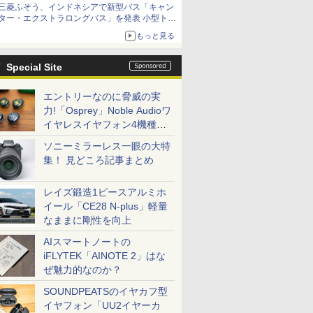
三菱ふそう、インドネシアで新型バス「キャン
ター・エクストラロングバス」を発表 小型トラ
ックベースの観光・旅客輸送向けバス
もっと見る
Special Site
エントリーなのに脅威の実
力!「Osprey」Noble Audioワ
イヤレスイヤフォン4機種を
一気に聴く
ソニーミラーレス一眼の大特
集！ 見どころ記事まとめ
レイズ鍛造1ピースアルミホ
イール「CE28 N-plus」軽量
なままに剛性を向上
AIスマートノートの
iFLYTEK「AINOTE 2」はな
ぜ魅力的なのか？
SOUNDPEATSのイヤカフ型
イヤフォン「UU2イヤーカ