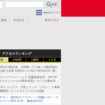
Impress サイト
全カテゴリ
イクル
イベント
アクセスランキング
時間
24時間
1週間
1カ月
NEXCO西日本、川田橋（下り線）の復旧状況
公開 九州道 宮原SA〜八代ICで8月9日中に緊急
車両を通行可能に
スーパーフォーミュラ 近藤真彦会長、2027年
のスケジュールや熊本地震についての募金活動
を紹介
UDトラックス、大型トラック「クオン」に車両
運搬用ショートキャブトラクタ追加
ヤマハ、国内向けフラグシップ四輪バギー「グ
リズリーEPS XT-R」 価格220万円