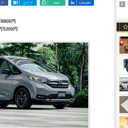
ェア
はてブ
note
LinkedIn
8800円
万5300円