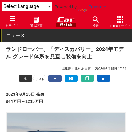
Powered by
Translate
Car Watch
自動車
ランドローバー
ディスカバリー
カテゴリ
過去記事
検索
Impressサイト
ニュース
ランドローバー、「ディスカバリー」2024年モデ
ル グレード体系を見直し装備を向上
編集部：北村友里恵
2023年6月15日 17:24
リスト
2023年6月15日 発表
944万円～1215万円