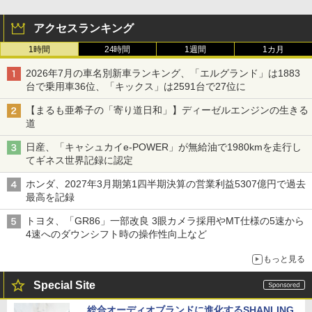
アクセスランキング
1時間
24時間
1週間
1カ月
2026年7月の車名別新車ランキング、「エルグランド」は1883
台で乗用車36位、「キックス」は2591台で27位に
【まるも亜希子の「寄り道日和」】ディーゼルエンジンの生きる
道
日産、「キャシュカイe-POWER」が無給油で1980kmを走行し
てギネス世界記録に認定
ホンダ、2027年3月期第1四半期決算の営業利益5307億円で過去
最高を記録
トヨタ、「GR86」一部改良 3眼カメラ採用やMT仕様の5速から
4速へのダウンシフト時の操作性向上など
もっと見る
Special Site
総合オーディオブランドに進化するSHANLING