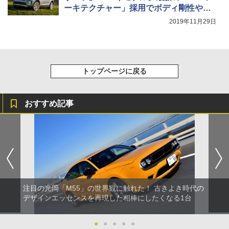
ーキテクチャー」採用でボディ剛性や静
粛性アップ
2019年11月29日
トップページに戻る
おすすめ記事
注目の光岡「M55」の世界観に触れた！ 古きよき時代の
デザインエッセンスを再現した相棒にしたくなる1台
●
●
●
●
●