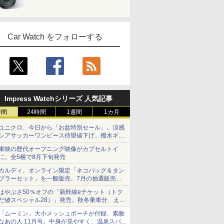
Car Watch をフォローする
Impress Watchシリーズ 人気記事
時間
24時間
1週間
1カ月
ユニクロ、今日から「お盆特別セール」。涼感
シアサッカーワンピース待望値下げ、撥水ギア
ショーツは1990円に
東映の歴代オープニング映像がカプセルトイ
に。全5種で8月下旬発売
カルディ、オンライン限定「ネコバッグ＆タン
ブラーセット」を一般販売。7月の抽選販売の
当選無効分
はやぶさ50％オフの「新幹線eチケット（トク
だ値スペシャル28）」発売。秋冬乗車分、えき
ねっと限定
「ムーミン」大小メッシュポーチが付録、素敵
なあの人 11月号。中身が見やすく、温泉スパに