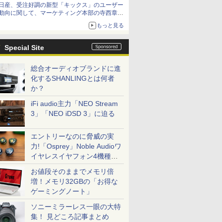
日産、受注好調の新型「キックス」のユーザー
動向に関して、マーケティング本部の寺西章氏
が解説
もっと見る
Special Site
総合オーディオブランドに進
化するSHANLINGとは何者
か？
iFi audio主力「NEO Stream
3」「NEO iDSD 3」に迫る
エントリーなのに脅威の実
力!「Osprey」Noble Audioワ
イヤレスイヤフォン4機種を
一気に聴く
お値段そのままでメモリ倍
増！メモリ32GBの「お得な
ゲーミングノート」
ソニーミラーレス一眼の大特
集！ 見どころ記事まとめ