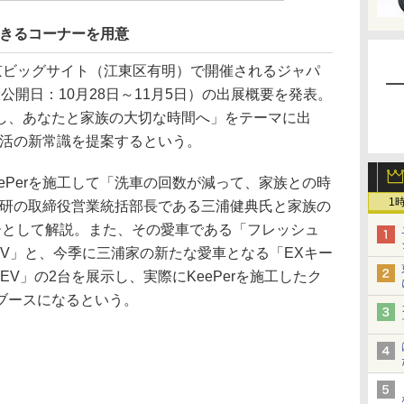
できるコーナーを用意
、東京ビッグサイト（江東区有明）で開催されるジャパ
般公開日：10月28日～11月5日）の出展概要を発表。
し、あなたと家族の大切な時間へ」をテーマに出
マ生活の新常識を提案するという。
Perを施工して「洗車の回数が減って、家族との時
1
r技研の取締役営業統括部長である三浦健典氏と家族の
ーとして解説。また、その愛車である「フレッシュ
V」と、今季に三浦家の新たな愛車となる「EXキー
V」の2台を展示し、実際にKeePerを施工したク
ブースになるという。