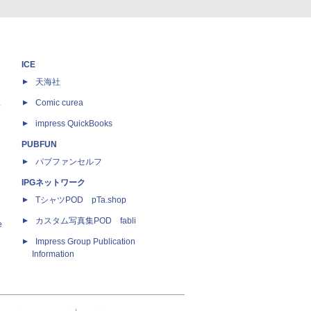
ICE
天海社
ス
Comic curea
impress QuickBooks
PUBFUN
パブファンセルフ
IPGネットワーク
TシャツPOD pTa.shop
カスタム写真集POD fabli
e
Impress Group Publication
Information