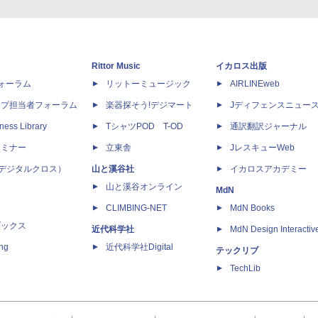
Rittor Music
イカロス出版
dフォーラム
リットーミュージック
AIRLINEweb
ップ担当者フォーラム
楽器探そう!デジマート
Jディフェンスニュー
ness Library
TシャツPOD T-OD
通訳翻訳ジャーナル
セミナー
立東舎
JレスキューWeb
 X（デジタルクロス）
山と溪谷社
イカロスアカデミー
山と溪谷オンライン
MdN
CLIMBING-NET
MdN Books
ブックス
近代科学社
MdN Design Interactiv
ing
近代科学社Digital
テックリブ
TechLib