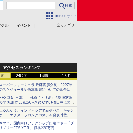
Impress サイト
全カテゴリ
イクル
イベント
アクセスランキング
時間
24時間
1週間
1カ月
スーパーフォーミュラ 近藤真彦会長、2027年
のスケジュールや熊本地震についての募金活動
を紹介
NEXCO西日本、川田橋（下り線）の復旧状況
公開 九州道 宮原SA〜八代ICで8月9日中に緊急
車両を通行可能に
三菱ふそう、インドネシアで新型バス「キャン
ター・エクストラロングバス」を発表 小型トラ
ックベースの観光・旅客輸送向けバス
ヤマハ、国内向けフラグシップ四輪バギー「グ
リズリーEPS XT-R」 価格220万円