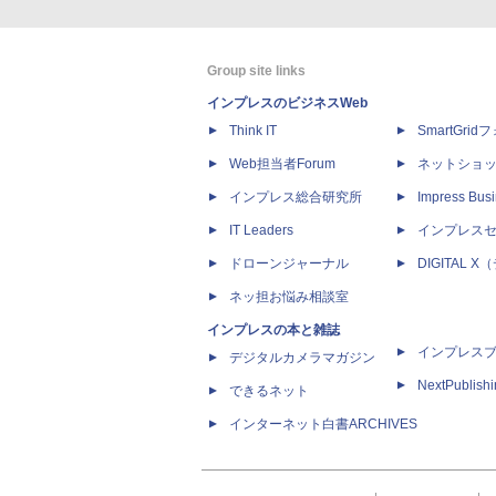
Group site links
インプレスのビジネスWeb
Think IT
SmartGri
Web担当者Forum
ネットショ
インプレス総合研究所
Impress Busi
IT Leaders
インプレス
ドローンジャーナル
DIGITAL
ネッ担お悩み相談室
インプレスの本と雑誌
インプレス
デジタルカメラマガジン
NextPublish
できるネット
インターネット白書ARCHIVES