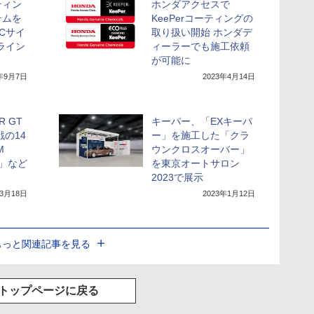
ティン
ホンダアクセスで
テムを
KeePerコーティングの
Cサイ
取り扱い開始 ホンダデ
ンライン
ィーラーでも施工依頼
が可能に
3年9月7日
2023年4月14日
 GT
キーパー、「EXキーパ
戦の14
ー」を施工した「クラ
M
ウンクロスオーバー」
E」など
を東京オートサロン
2023で展示
年3月18日
2023年1月12日
もっと関連記事を見る
トップページに戻る