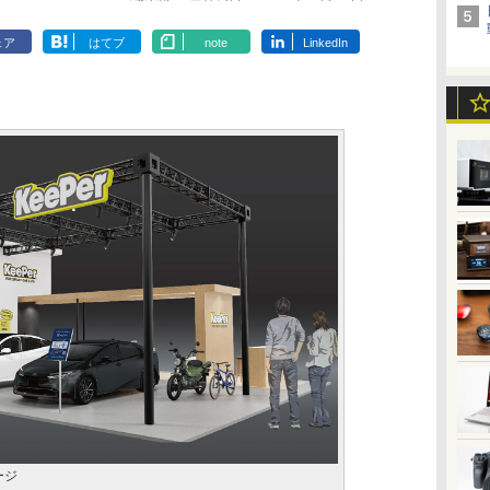
ェア
はてブ
note
LinkedIn
ージ