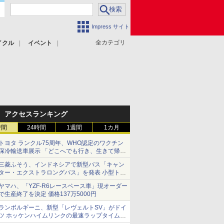
Impress サイト
全カテゴリ
イクル
イベント
アクセスランキング
時間
24時間
1週間
1カ月
トヨタ ランクル75周年、WHO認定のワクチン
保冷輸送車展示 「どこへでも行き、生きて帰っ
てこられる」ランドクルーザーで命をつなぐ
三菱ふそう、インドネシアで新型バス「キャン
ター・エクストラロングバス」を発表 小型トラ
ックベースの観光・旅客輸送向けバス
ヤマハ、「YZF-R6レースベース車」現オーダー
で生産終了を決定 価格137万5000円
ランボルギーニ、新型「レヴェルトSV」がドイ
ツ ホッケンハイムリンクの最速ラップタイムを
記録