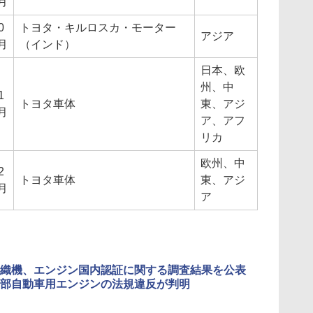
月
0
トヨタ・キルロスカ・モーター
アジア
月
（インド）
日本、欧
州、中
1
トヨタ車体
東、アジ
月
ア、アフ
リカ
欧州、中
2
トヨタ車体
東、アジ
月
ア
織機、エンジン国内認証に関する調査結果を公表
部自動車用エンジンの法規違反が判明