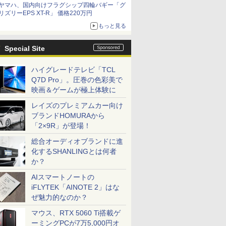
ヤマハ、国内向けフラグシップ四輪バギー「グ
リズリーEPS XT-R」 価格220万円
もっと見る
Special Site
ハイグレードテレビ「TCL
Q7D Pro」。圧巻の色彩美で
映画＆ゲームが極上体験に
レイズのプレミアムカー向け
ブランドHOMURAから
「2×9R」が登場！
総合オーディオブランドに進
化するSHANLINGとは何者
か？
AIスマートノートの
iFLYTEK「AINOTE 2」はな
ぜ魅力的なのか？
マウス、RTX 5060 Ti搭載ゲ
ーミングPCが7万5,000円オ