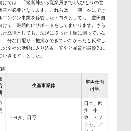
けては、「経営陣から従業員まで1人ひとりの意
改革が必要となります。これらは、一朝一夕にでき
ルエンジン事業を移管したトヨタとしても、豊田自
向けて、継続的にサポートをしてまいります。さら
した立場としても、法規に従った手順に則っていな
、十分な目配り・把握ができていなかったと反省し
しの全社の活動に入り込み、安全と品質が最優先に
ていきます」とした。
車両
売
車両仕向
始
生産事業体
け地
期
0
日本、欧
月
州、中
生
トヨタ、日野
東、アフ
終
リカ、ア