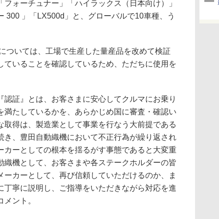
「フォーチュナー」「ハイラックス（日本向け）」
300 」「LX500d」と、グローバルで10車種、う
については、工場で生産した量産品を改めて検証
していることを確認しているため、ただちに使用を
。
認証』とは、お客さまに安心してクルマにお乗り
を満たしているかを、あらかじめ国に審査・確認い
な取得は、製造業として事業を行なう大前提である
続き、豊田自動織機において不正行為が繰り返され
ーカーとしての根本を揺るがす事態であると大変重
動織機として、お客さまや各ステークホルダーの皆
メーカーとして、再び信頼していただけるのか、ま
に丁寧に説明し、ご指導をいただきながら対応を進
コメント。