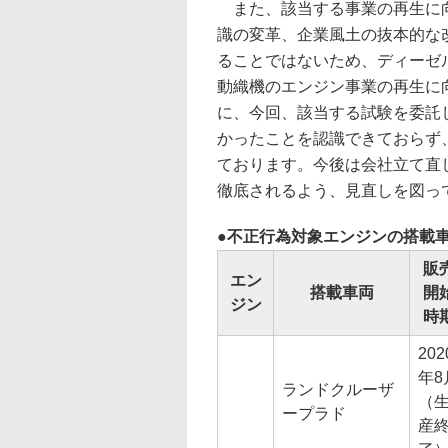
また、該当する事業の再生に向
識の変革、企業風土の抜本的な
ることではないため、ディーゼ
動織機のエンジン事業の再生に
に、今回、該当する試験を委託
かったことを認識できておらず
ております。今後は会社立て直
徹底されるよう、見直しを図っ
不正行為対象エンジンの搭載
販
エン
搭載車両
開
ジン
時
202
年8
ランドクルーザ
（
ープラド
産