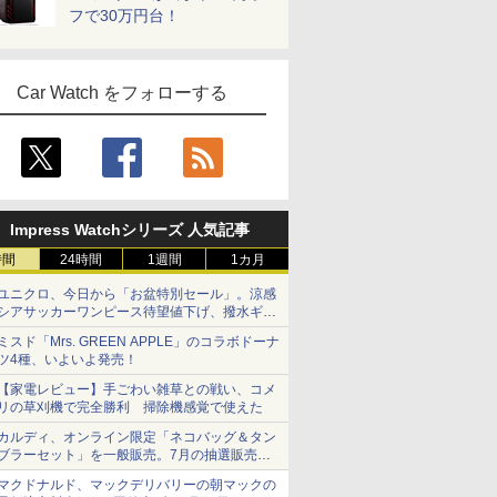
フで30万円台！
Car Watch をフォローする
Impress Watchシリーズ 人気記事
時間
24時間
1週間
1カ月
ユニクロ、今日から「お盆特別セール」。涼感
シアサッカーワンピース待望値下げ、撥水ギア
ショーツは1990円に
ミスド「Mrs. GREEN APPLE」のコラボドーナ
ツ4種、いよいよ発売！
【家電レビュー】手ごわい雑草との戦い、コメ
リの草刈機で完全勝利 掃除機感覚で使えた
カルディ、オンライン限定「ネコバッグ＆タン
ブラーセット」を一般販売。7月の抽選販売の
当選無効分
マクドナルド、マックデリバリーの朝マックの