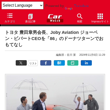
Powered by
Translate
ニュース
カテゴリ
過去記事
検索
Impressサイト
トヨタ 豊田章男会長、Joby Aviation ジョーベ
ン・ビバートCEOを「86」のドーナツターンでお
もてなし
編集部：谷川 潔
2024年11月6日 11:29
リスト