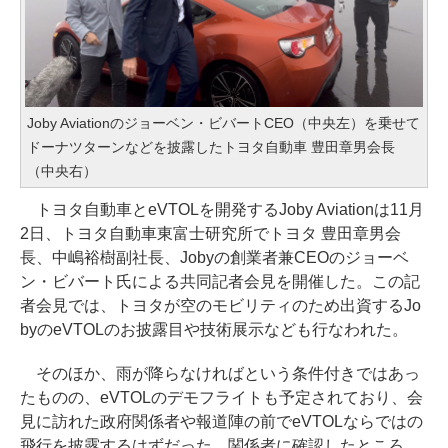
Joby Aviationのジョーベン・ビバートCEO（中央左）を乗せて
ドーナツターンなどを披露したトヨタ自動車 豊田章男会長
（中央右）
トヨタ自動車とeVTOLを開発するJoby Aviationは11月
2日、トヨタ自動車東富士研究所でトヨタ 豊田章男会
長、中嶋裕樹副社長、Jobyの創業者兼CEOのジョーベ
ン・ビバート氏による共同記者会見を開催した。この記
者会見では、トヨタが空のモビリティのため出資するJo
byのeVTOLのお披露目や技術展示なども行なわれた。
そのほか、雨が降らなければという条件付きではあっ
たものの、eVTOLのデモフライトも予定されており、会
見に訪れた政府関係者や報道陣の前でeVTOLならではの
飛行を披露するはずだった。関係者に確認したところ、