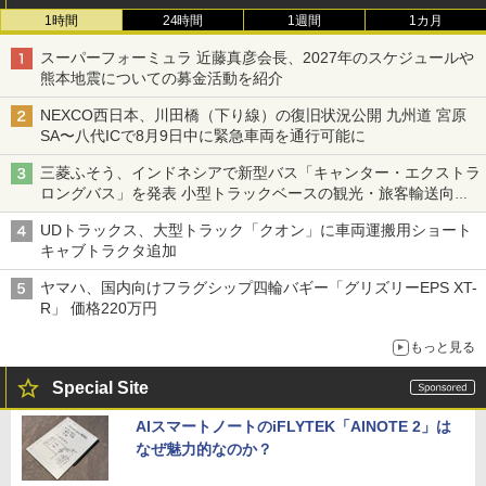
1時間
24時間
1週間
1カ月
スーパーフォーミュラ 近藤真彦会長、2027年のスケジュールや
熊本地震についての募金活動を紹介
NEXCO西日本、川田橋（下り線）の復旧状況公開 九州道 宮原
SA〜八代ICで8月9日中に緊急車両を通行可能に
三菱ふそう、インドネシアで新型バス「キャンター・エクストラ
ロングバス」を発表 小型トラックベースの観光・旅客輸送向け
バス
UDトラックス、大型トラック「クオン」に車両運搬用ショート
キャブトラクタ追加
ヤマハ、国内向けフラグシップ四輪バギー「グリズリーEPS XT-
R」 価格220万円
もっと見る
Special Site
AIスマートノートのiFLYTEK「AINOTE 2」は
なぜ魅力的なのか？