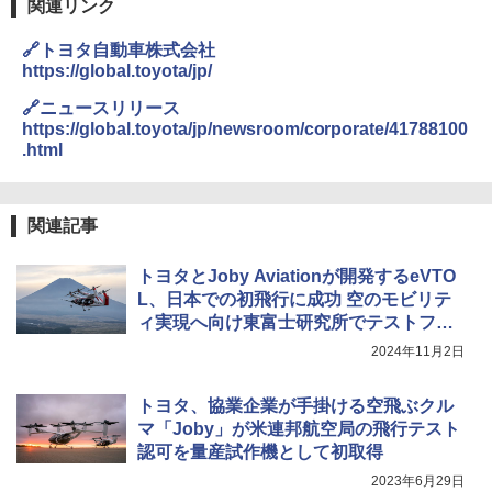
関連リンク
🔗トヨタ自動車株式会社
https://global.toyota/jp/
🔗ニュースリリース
https://global.toyota/jp/newsroom/corporate/41788100
.html
関連記事
トヨタとJoby Aviationが開発するeVTO
L、日本での初飛行に成功 空のモビリテ
ィ実現へ向け東富士研究所でテストフラ
イト
2024年11月2日
トヨタ、協業企業が手掛ける空飛ぶクル
マ「Joby」が米連邦航空局の飛行テスト
認可を量産試作機として初取得
2023年6月29日