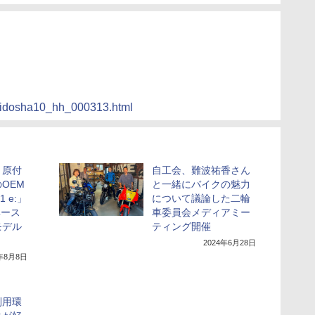
ss/jidosha10_hh_000313.html
、原付
自工会、難波祐香さん
OEM
と一緒にバイクの魅力
 e:」
について議論した二輪
」ベース
車委員会メディアミー
モデル
ティング開催
2024年6月28日
4年8月8日
利用環