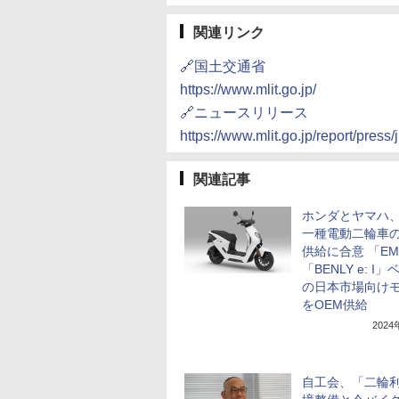
関連リンク
🔗国土交通省
https://www.mlit.go.jp/
🔗ニュースリリース
https://www.mlit.go.jp/report/pre
関連記事
ホンダとヤマハ
一種電動二輪車の
供給に合意 「EM1
「BENLY e: I
の日本市場向け
をOEM供給
202
自工会、「二輪