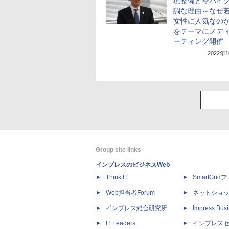
境整備と今バイ
調な理由～なぜ
女性に人気なの
をテーマにメデ
ーティング開催
2022年
Group site links
インプレスのビジネスWeb
Think IT
SmartGri
Web担当者Forum
ネットショ
インプレス総合研究所
Impress Busi
IT Leaders
インプレス