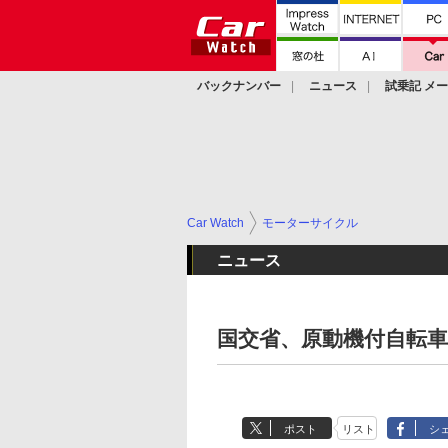
バックナンバー
ニュース
試乗記 メ
カスタム
Car Watch
モーターサイクル
ニュース
国交省、原動機付自転
ポスト
リスト
シ