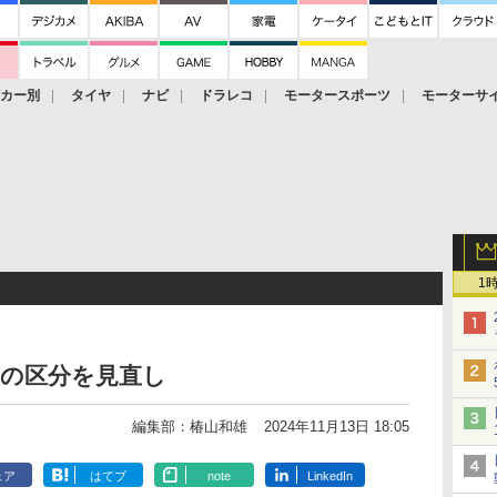
ーカー別
タイヤ
ナビ
ドラレコ
モータースポーツ
モーターサ
1
車の区分を見直し
編集部：椿山和雄
2024年11月13日 18:05
ェア
はてブ
note
LinkedIn