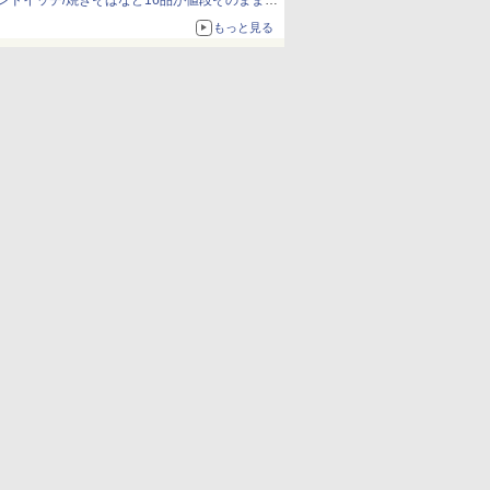
ンドイッチ/焼きそばなど16品が値段そのままで
ボリュームアップ
もっと見る