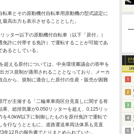
転車とその原動機付自転車用原動機の型式認定に
え最高出力も表示させることとした。
0リッター以下の原動機付自転車（以下「原付」）
通免許に付帯する免許）で運転することが可能であ
であるとしている。
hを超える原付については、中央環境審議会の答申を
1
な排出ガス規制が適用されることとなっており、メーカ
観点から、規制に適合した原付の生産・販売が困難
庁が主催する「二輪車車両区分見直しに関する有
、総排気量が0.050リッターを超え、0.125リッ
を4.0kW以下に制御したものを原付免許で運転で
しを行なうとともに、道路運送車両法体系も見直
23年12月の報告書でとりまとめられていた。