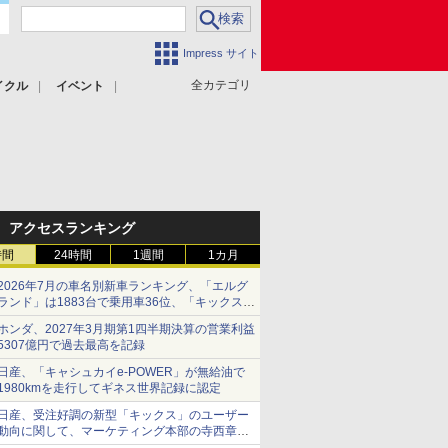
Impress サイト
全カテゴリ
イクル
イベント
アクセスランキング
時間
24時間
1週間
1カ月
2026年7月の車名別新車ランキング、「エルグ
ランド」は1883台で乗用車36位、「キックス」
は2591台で27位に
ホンダ、2027年3月期第1四半期決算の営業利益
5307億円で過去最高を記録
日産、「キャシュカイe-POWER」が無給油で
1980kmを走行してギネス世界記録に認定
日産、受注好調の新型「キックス」のユーザー
動向に関して、マーケティング本部の寺西章氏
が解説