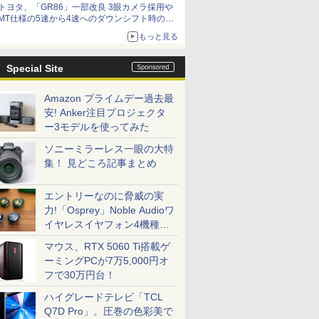
トヨタ、「GR86」一部改良 3眼カメラ採用や
MT仕様の5速から4速へのダウンシフト時の操
作性向上など
もっと見る
Special Site
Amazon プライムデー過去最
安! Anker注目プロジェクタ
ー3モデルを使ってみた
ソニーミラーレス一眼の大特
集！ 見どころ記事まとめ
エントリーなのに脅威の実
力!「Osprey」Noble Audioワ
イヤレスイヤフォン4機種を
一気に聴く
マウス、RTX 5060 Ti搭載ゲ
ーミングPCが7万5,000円オ
フで30万円台！
ハイグレードテレビ「TCL
Q7D Pro」。圧巻の色彩美で