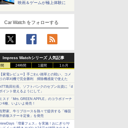
映画＆ゲームが極上体験に
Car Watch をフォローする
Impress Watchシリーズ 人気記事
時間
24時間
1週間
1カ月
【家電レビュー】手ごわい雑草との戦い、コメ
リの草刈機で完全勝利 掃除機感覚で使えた
NTT島田社長、ソフトバンクのセブン出資に「d
ポイント使えるようにして」
ミスド「Mrs. GREEN APPLE」のコラボドーナ
ツ4種、いよいよ発売！
吉野家、牛リブロースを熱々で提供する「極旨
牛鉄板ステーキ定食」を発売
NewDays「増量フェス」を実施！おにぎり/サ