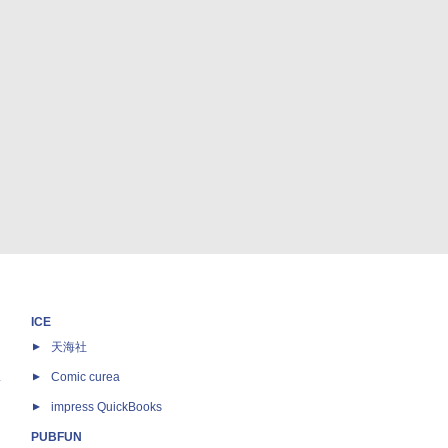
ICE
天海社
ス
Comic curea
impress QuickBooks
PUBFUN