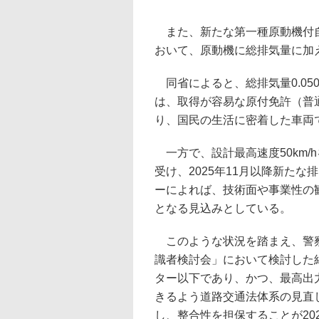
また、新たな第一種原動機付自
おいて、原動機に総排気量に加
同省によると、総排気量0.05
は、取得が容易な原付免許（普
り、国民の生活に密着した車両
一方で、設計最高速度50km/
受け、2025年11月以降新た
ーによれば、技術面や事業性の
となる見込みとしている。
このような状況を踏まえ、警察
識者検討会」において検討した結果
ター以下であり、かつ、最高出力
きるよう道路交通法体系の見直
し、整合性を担保することが20