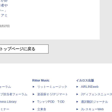
クが好
若者や
か～」
ィアミ
10月27日
トップページに戻る
Rittor Music
イカロス出版
dフォーラム
リットーミュージック
AIRLINEweb
ップ担当者フォーラム
楽器探そう!デジマート
Jディフェンスニュー
ness Library
TシャツPOD T-OD
通訳翻訳ジャーナル
セミナー
立東舎
JレスキューWeb