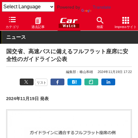
Powered by
Translate
Car Watch
自動車
カテゴリ
過去記事
検索
Impressサイト
ニュース
国交省、高速バスに備えるフルフラット座席に安
全性のガイドライン公表
編集部：椿山和雄
2024年11月19日 17:22
リスト
2024年11月19日 発表