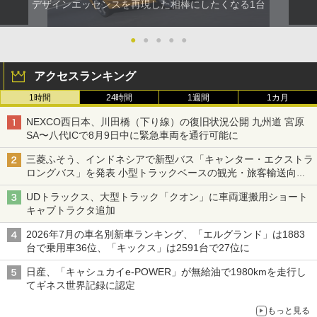
デザインエッセンスを再現した相棒にしたくなる1台
●
●
●
●
●
アクセスランキング
1時間
24時間
1週間
1カ月
NEXCO西日本、川田橋（下り線）の復旧状況公開 九州道 宮原
SA〜八代ICで8月9日中に緊急車両を通行可能に
三菱ふそう、インドネシアで新型バス「キャンター・エクストラ
ロングバス」を発表 小型トラックベースの観光・旅客輸送向け
バス
UDトラックス、大型トラック「クオン」に車両運搬用ショート
キャブトラクタ追加
2026年7月の車名別新車ランキング、「エルグランド」は1883
台で乗用車36位、「キックス」は2591台で27位に
日産、「キャシュカイe-POWER」が無給油で1980kmを走行し
てギネス世界記録に認定
もっと見る