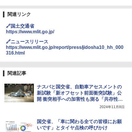
関連リンク
🔗国土交通省
https://www.mlit.go.jp/
🔗ニュースリリース
https://www.mlit.go.jp/report/press/jidosha10_hh_000
316.html
関連記事
ナスバと国交省、自動車アセスメントの
新試験「新オフセット前面衝突試験」公
開 衝突相手への加害性も測る「共存性
能」導入
2024年11月8日
国交省、「車に関わる全ての皆様にお願
いです」とタイヤ点検の呼びかけ