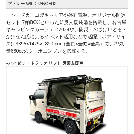
アトレー WILDRANGER2
ハードカーゴ製キャリアや外部電源、オリジナル防災
セット収納BOXといった防災支援装備を搭載し、名古屋
キャンピングカーフェア2024や、防災士のさばいどる・
かほなん氏によるイベント活用などで活躍。ボディサイ
ズは3395×1475×1890mm（全長×全幅×全高）で、排気
量660ccのターボエンジンを搭載する。
ハイゼット トラック リフト 災害支援車