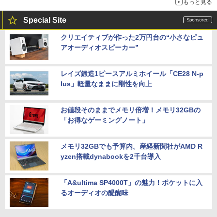
もっと見る
Special Site
クリエイティブが作った2万円台の“小さなピュ
アオーディオスピーカー”
レイズ鍛造1ピースアルミホイール「CE28 N-p
lus」軽量なままに剛性を向上
お値段そのままでメモリ倍増！メモリ32GBの
「お得なゲーミングノート」
メモリ32GBでも予算内。産経新聞社がAMD R
yzen搭載dynabookを2千台導入
「A&ultima SP4000T」の魅力！ポケットに入
るオーディオの醍醐味