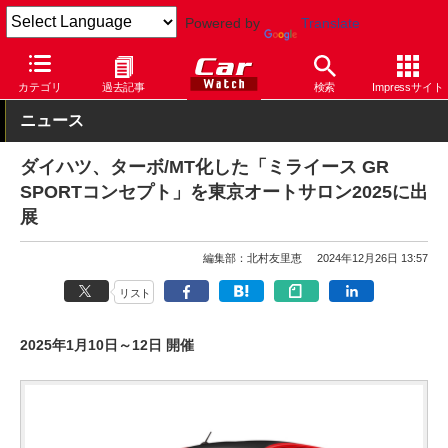
Powered by
Translate
Car Watch
イベント
東京オートサロン
2025
カテゴリ
過去記事
検索
Impressサイト
ニュース
ダイハツ、ターボ/MT化した「ミライース GR
SPORTコンセプト」を東京オートサロン2025に出
展
編集部：北村友里恵
2024年12月26日 13:57
リスト
2025年1月10日～12日 開催