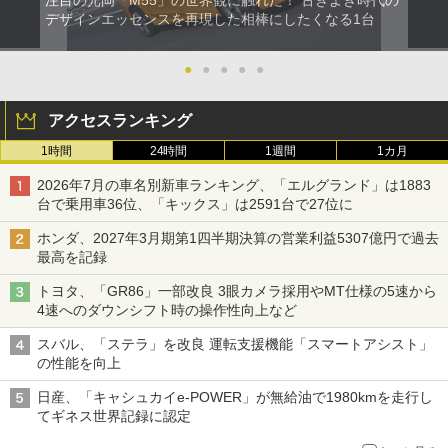
デザインエッセンスを再現した相棒にしたくなる1台
●
●
●
●
●
アクセスランキング
1時間
24時間
1週間
1カ月
2026年7月の車名別新車ランキング、「エルグランド」は1883
台で乗用車36位、「キックス」は2591台で27位に
ホンダ、2027年3月期第1四半期決算の営業利益5307億円で過去
最高を記録
トヨタ、「GR86」一部改良 3眼カメラ採用やMT仕様の5速から
4速へのダウンシフト時の操作性向上など
スバル、「ステラ」を改良 運転支援機能「スマートアシスト」
の性能を向上
日産、「キャシュカイe-POWER」が無給油で1980kmを走行し
てギネス世界記録に認定