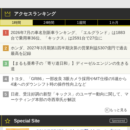
アクセスランキング
1時間
24時間
1週間
1カ月
2026年7月の車名別新車ランキング、「エルグランド」は1883
台で乗用車36位、「キックス」は2591台で27位に
ホンダ、2027年3月期第1四半期決算の営業利益5307億円で過去
最高を記録
【まるも亜希子の「寄り道日和」】ディーゼルエンジンの生きる
道
トヨタ、「GR86」一部改良 3眼カメラ採用やMT仕様の5速から
4速へのダウンシフト時の操作性向上など
日産、受注好調の新型「キックス」のユーザー動向に関して、マ
ーケティング本部の寺西章氏が解説
もっと見る
Special Site