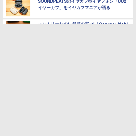
SOUNDPEATSのイヤカフ型イヤフォン「UU2
イヤーカフ」をイヤカフマニアが語る
エントリーなのに脅威の実力!「Osprey」Nobl
e Audioワイヤレスイヤフォン4機種を一気に聴
く
性能の良いお得な中古PC情報はこのページで
チェック！
「A&ultima SP4000T」の魅力！ポケットに入
るオーディオの醍醐味
お値段そのままでメモリ倍増！メモリ32GBの
「お得なゲーミングノート」
本サイトのご利用について
お問い合わせ