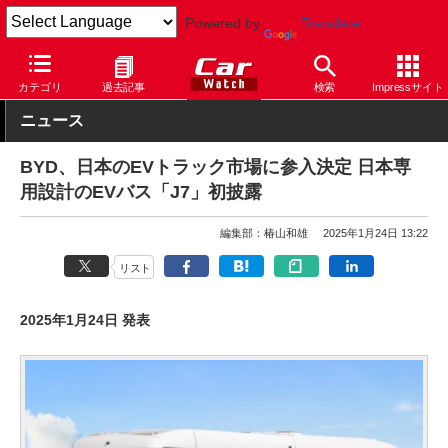
Powered by
Translate
Car Watch
自動車
BYD
カテゴリ
過去記事
検索
Impressサイト
ニュース
BYD、日本のEVトラック市場に参入決定 日本専
用設計のEVバス「J7」初披露
編集部：椿山和雄
2025年1月24日 13:22
リスト
2025年1月24日 発表