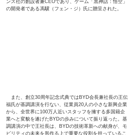
ンス社の創設者兼CEOであり、ゲーム「黒神話：悟空」
の開発者である馮驥（フェン・ジ）氏に贈呈された。
また、創立30周年記念式典ではBYD会長兼社長の王伝
福氏が基調講演を行ない、従業員20人の小さな新興企業
から、全世界に100万人近いスタッフを擁する多国籍企
業へと変貌を遂げたBYDの歩みについて振り返った。基
調講演の中で王社長は、BYDの技術革新への献身が、モ
ビリティの未来を形作る上で重要な役割を担っているこ