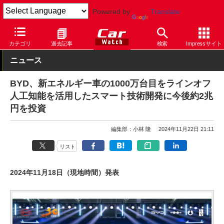
Powered by
Translate
Car Watch
自動車
BYD
カテゴリ
過去記事
検索
Impressサイト
ニュース
BYD、新エネルギー車の1000万台目をラインオフ
人工知能を活用したスマート技術開発に今後約2兆
円を投資
編集部：小林 隆
2024年11月22日 21:11
リスト
2024年11月18日（現地時間）発表