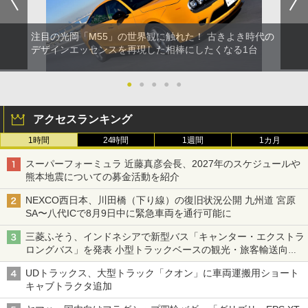
注目の光岡「M55」の世界観に触れた！ 古きよき時代の
デザインエッセンスを再現した相棒にしたくなる1台
●
●
●
●
●
アクセスランキング
1時間
24時間
1週間
1カ月
スーパーフォーミュラ 近藤真彦会長、2027年のスケジュールや
熊本地震についての募金活動を紹介
NEXCO西日本、川田橋（下り線）の復旧状況公開 九州道 宮原
SA〜八代ICで8月9日中に緊急車両を通行可能に
三菱ふそう、インドネシアで新型バス「キャンター・エクストラ
ロングバス」を発表 小型トラックベースの観光・旅客輸送向け
バス
UDトラックス、大型トラック「クオン」に車両運搬用ショート
キャブトラクタ追加