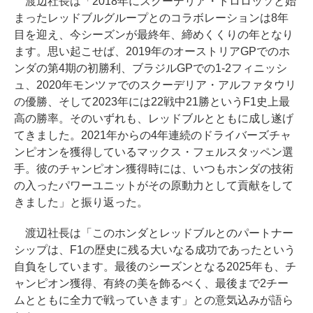
渡辺社長は「2018年にスクーデリア・トロロッソと始
まったレッドブルグループとのコラボレーションは8年
目を迎え、今シーズンが最終年、締めくくりの年となり
ます。思い起こせば、2019年のオーストリアGPでのホ
ンダの第4期の初勝利、ブラジルGPでの1-2フィニッシ
ュ、2020年モンツァでのスクーデリア・アルファタウリ
の優勝、そして2023年には22戦中21勝というF1史上最
高の勝率。そのいずれも、レッドブルとともに成し遂げ
てきました。2021年からの4年連続のドライバーズチャ
ンピオンを獲得しているマックス・フェルスタッペン選
手。彼のチャンピオン獲得時には、いつもホンダの技術
の入ったパワーユニットがその原動力として貢献をして
きました」と振り返った。
渡辺社長は「このホンダとレッドブルとのパートナー
シップは、F1の歴史に残る大いなる成功であったという
自負をしています。最後のシーズンとなる2025年も、チ
ャンピオン獲得、有終の美を飾るべく、最後まで2チー
ムとともに全力で戦っていきます」との意気込みが語ら