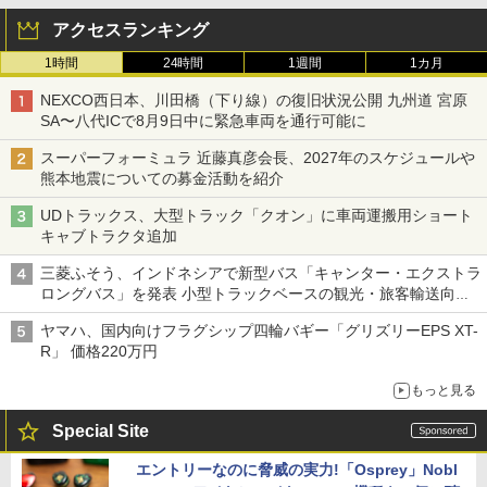
アクセスランキング
1時間
24時間
1週間
1カ月
NEXCO西日本、川田橋（下り線）の復旧状況公開 九州道 宮原
SA〜八代ICで8月9日中に緊急車両を通行可能に
スーパーフォーミュラ 近藤真彦会長、2027年のスケジュールや
熊本地震についての募金活動を紹介
UDトラックス、大型トラック「クオン」に車両運搬用ショート
キャブトラクタ追加
三菱ふそう、インドネシアで新型バス「キャンター・エクストラ
ロングバス」を発表 小型トラックベースの観光・旅客輸送向け
バス
ヤマハ、国内向けフラグシップ四輪バギー「グリズリーEPS XT-
R」 価格220万円
もっと見る
Special Site
エントリーなのに脅威の実力!「Osprey」Nobl