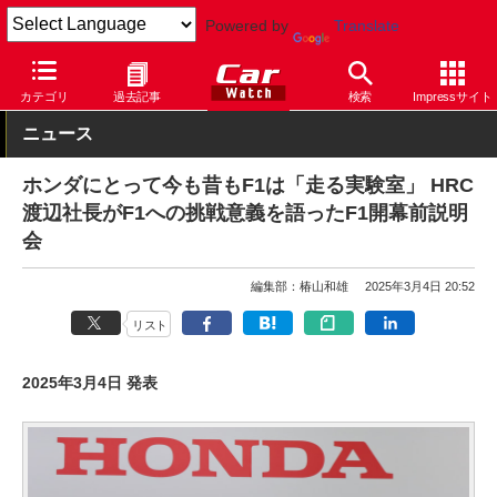
Powered by
Translate
Car Watch
モータースポーツ
F1
カテゴリ
過去記事
検索
Impressサイト
ニュース
ホンダにとって今も昔もF1は「走る実験室」 HRC
渡辺社長がF1への挑戦意義を語ったF1開幕前説明
会
編集部：椿山和雄
2025年3月4日 20:52
リスト
2025年3月4日 発表