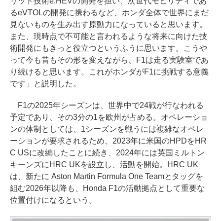
リッド技術e:HEVの開発を担い、次世代モビリティであ
るeVTOLの開発に携わるなど、ホンダ全体で世界にまだ
見ないものを生み出す原動力になっていると思います。
また、現時点で不可能と言われるような将来に向けた技
術開発にもきっと役立つというふうに思います。こうや
って今も昔もその形を変えながら、F1は走る実験室であ
り続けると思います。これがホンダがF1に挑戦する意義
です」と説明した。
F1の2025年シーズンは、世界中で24戦が行なわれる
予定であり、その3分の1を欧州が占める。オペレーショ
ンの体制としては、1シーズンを戦うには複雑なオペレ
ーションが要求されるため、2023年に米国のHPDをHR
C USに改編したことに続き、2024年には英国ミルトン
キーンズにHRC UKを設立し、活動を開始。HRC UK
は、新たに Aston Martin Formula One Teamとタッグを
組む2026年以降も、Honda F1の活動拠点として重要な
位置付けになるという。