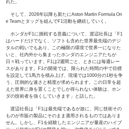
れた。
そして、2026年以降も新たにAston Martin Formula On
e Teamとタッグを組んでF1活動を継続していく。
ホンダがF1に挑戦する意義について、渡辺社長は「F1
はハードだけでなく、ソフトも含めた世界最先端のデジ
タルの戦いでもあり、この極限の環境で世界一になりた
いと、社内外から集まったホンダのエンジニアたちが
日々戦っています。F1は2週間ごと、ときには毎週レー
スがあります。F1の開発では、限られた時間の中で目標
を設定して1馬力を積み上げ、現場では1000分の1秒を争
う、圧倒的な速さと精度が求められます。この日常を超
えた世界に身を置くことでしか得られない体験は、ホン
ダの技術者を強くしていきます」と話した。
渡辺社長は「F1は最先端であるが故に、同じ技術その
ものが市販の製品にそのまま適用されるものではありま
せん。しかし、F1を経験したエンジニアが量産のハイブ