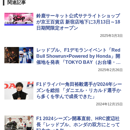
関連記事
鈴鹿サーキット公式サテライトショップ
が京王百貨店 新宿店地下に3月13日～18
日期間限定オープン
2025年3月3日
レッドブル、F1デモランイベント「Red
Bull Showrun×Powered by Honda」開
催地を発表 「TOKYO BAY（お台場・青
海）」で4月2日開催予定
2025年2月26日
F1ドライバー角田裕毅選手が2024年シー
ズンを総括 「ダニエル・リカルド選手か
ら多くを学んで成長できた」
2024年12月15日
F1 2024シーズン開幕直前、HRC渡辺社
長「レッドブル、ホンダの双方にとって