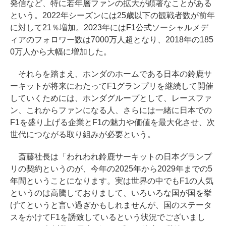
発信など、特に若年層ファンの拡大が顕著なことがある
という。2022年シーズンには25歳以下の観戦者数が前年
に対して21％増加。2023年にはF1公式ソーシャルメデ
ィアのフォロワー数は7000万人超となり、2018年の185
0万人から大幅に増加した。
それらを踏まえ、ホンダのホームである日本の鈴鹿サ
ーキットが将来にわたってF1グランプリを継続して開催
していくためには、ホンダグループとして、レースファ
ン、これからファンになる人、さらには一緒に日本での
F1を盛り上げる企業とF1の魅力や価値を最大化させ、次
世代につながる取り組みが必要という。
斎藤社長は「われわれ鈴鹿サーキットの日本グランプ
リの契約というのが、今年の2025年から2029年までの5
年間ということになります。実は世界の中でもF1の人気
というのは高騰しておりまして、いろいろな国が国を挙
げてというと言い過ぎかもしれませんが、国のステータ
スをかけてF1を誘致しているという状況でございまし