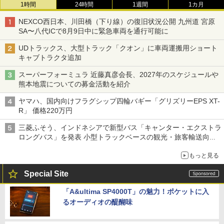
1時間
24時間
1週間
1カ月
NEXCO西日本、川田橋（下り線）の復旧状況公開 九州道 宮原
SA〜八代ICで8月9日中に緊急車両を通行可能に
UDトラックス、大型トラック「クオン」に車両運搬用ショート
キャブトラクタ追加
スーパーフォーミュラ 近藤真彦会長、2027年のスケジュールや
熊本地震についての募金活動を紹介
ヤマハ、国内向けフラグシップ四輪バギー「グリズリーEPS XT-
R」 価格220万円
三菱ふそう、インドネシアで新型バス「キャンター・エクストラ
ロングバス」を発表 小型トラックベースの観光・旅客輸送向け
バス
もっと見る
Special Site
「A&ultima SP4000T」の魅力！ポケットに入
るオーディオの醍醐味