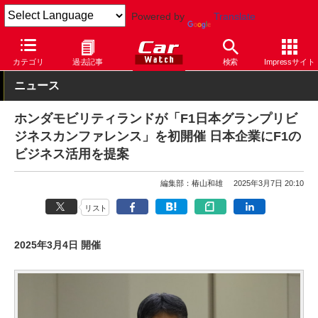
Powered by
Translate
Car Watch
モータースポーツ
サーキット
鈴鹿サーキット
カテゴリ
過去記事
検索
Impressサイト
ニュース
ホンダモビリティランドが「F1日本グランプリビ
ジネスカンファレンス」を初開催 日本企業にF1の
ビジネス活用を提案
編集部：椿山和雄
2025年3月7日 20:10
リスト
2025年3月4日 開催