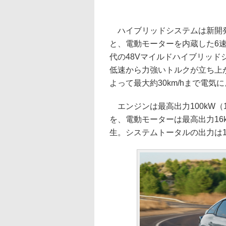
ハイブリッドシステムは新開発の
と、電動モーターを内蔵した6
代の48Vマイルドハイブリッ
低速から力強いトルクが立ち上
よって最大約30km/hまで電気
エンジンは最高出力100kW（136P
を、電動モーターは最高出力16kW/4
生。システムトータルの出力は10