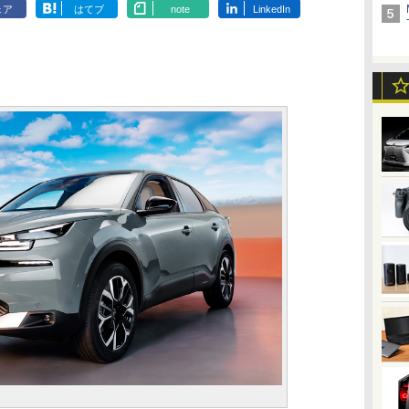
ェア
はてブ
note
LinkedIn