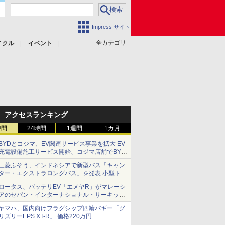
Impress サイト
全カテゴリ
イクル
イベント
アクセスランキング
時間
24時間
1週間
1カ月
BYDとコジマ、EV関連サービス事業を拡大 EV
充電設備施工サービス開始、コジマ店舗でBYD
車の展示・試乗イベントを強化
三菱ふそう、インドネシアで新型バス「キャン
ター・エクストラロングバス」を発表 小型トラ
ックベースの観光・旅客輸送向けバス
ロータス、バッテリEV「エメヤR」がマレーシ
アのセパン・インターナショナル・サーキット
のBEV最速タイムを樹立
ヤマハ、国内向けフラグシップ四輪バギー「グ
リズリーEPS XT-R」 価格220万円