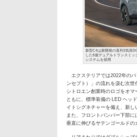
新型C4は新開発の直列3気筒D
した6速デュアルトランスミッ
システムを採用
エクステリアでは2022年のパリモ
ンセプト）」の流れを汲む次世
シトロエン創業時のロゴをオマ
ともに、標準装備の LED ヘ
イトシグネチャーを備え、新し
また、フロントバンパー下部に
垂直に伸びるサテンゴールドの