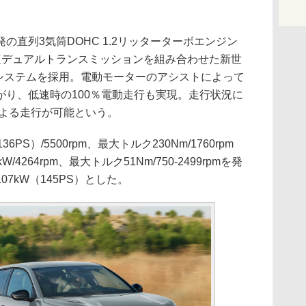
直列3気筒DOHC 1.2リッターターボエンジン
速デュアルトランスミッションを組み合わせた新世
ドシステムを採用。電動モーターのアシストによって
がり、低速時の100％電動走行も実現。走行状況に
による走行が可能という。
S）/5500rpm、最大トルク230Nm/1760rpm
264rpm、最大トルク51Nm/750-2499rpmを発
7kW（145PS）とした。