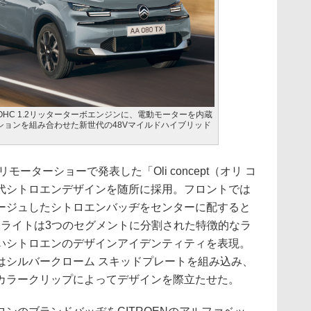
OHC 1.2リッターターボエンジンに、電動モーターを内蔵
ションを組み合わせた新世代の48Vマイルドハイブリッド
ーターショーで発表した「Oli concept（オリ コ
代シトロエンデザインを随所に採用。フロントでは
ージュしたシトロエンバッヂをセンターに配すると
ッドライトは3つのセグメントに分割された特徴的なラ
いシトロエンのデザインアイデンティティを表現。
はシルバークローム スキッドプレートを組み込み、
カラークリップによってデザインを際立たせた。