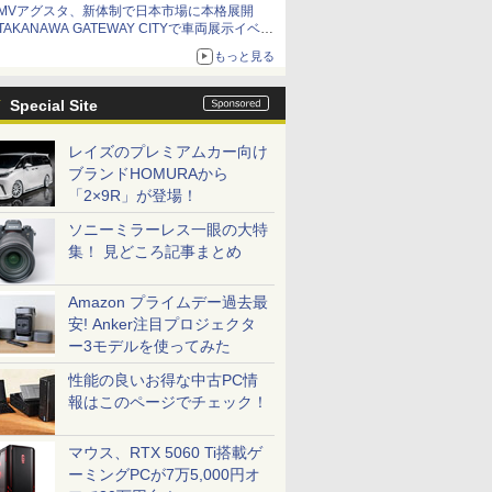
MVアグスタ、新体制で日本市場に本格展開
TAKANAWA GATEWAY CITYで車両展示イベン
ト開催
もっと見る
Special Site
レイズのプレミアムカー向け
ブランドHOMURAから
「2×9R」が登場！
ソニーミラーレス一眼の大特
集！ 見どころ記事まとめ
Amazon プライムデー過去最
安! Anker注目プロジェクタ
ー3モデルを使ってみた
性能の良いお得な中古PC情
報はこのページでチェック！
マウス、RTX 5060 Ti搭載ゲ
ーミングPCが7万5,000円オ