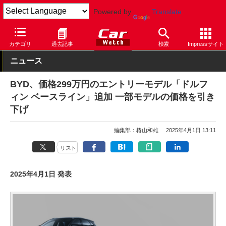
Powered by
Translate
Car Watch
自動車
BYD
ATTO 3
カテゴリ
過去記事
検索
Impressサイト
ニュース
BYD、価格299万円のエントリーモデル「ドルフ
ィン ベースライン」追加 一部モデルの価格を引き
下げ
編集部：椿山和雄
2025年4月1日 13:11
リスト
2025年4月1日 発表