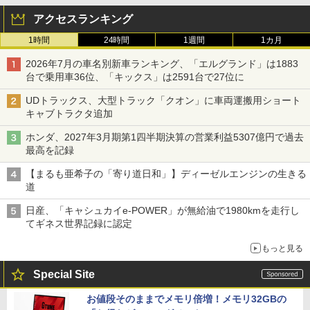
アクセスランキング
1時間
24時間
1週間
1カ月
2026年7月の車名別新車ランキング、「エルグランド」は1883
台で乗用車36位、「キックス」は2591台で27位に
UDトラックス、大型トラック「クオン」に車両運搬用ショート
キャブトラクタ追加
ホンダ、2027年3月期第1四半期決算の営業利益5307億円で過去
最高を記録
【まるも亜希子の「寄り道日和」】ディーゼルエンジンの生きる
道
日産、「キャシュカイe-POWER」が無給油で1980kmを走行し
てギネス世界記録に認定
もっと見る
Special Site
お値段そのままでメモリ倍増！メモリ32GBの