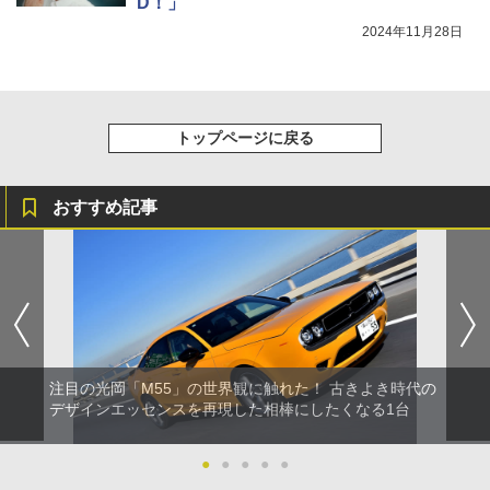
D！」
2024年11月28日
トップページに戻る
おすすめ記事
注目の光岡「M55」の世界観に触れた！ 古きよき時代の
デザインエッセンスを再現した相棒にしたくなる1台
●
●
●
●
●