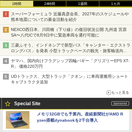
1時間
24時間
1週間
1カ月
スーパーフォーミュラ 近藤真彦会長、2027年のスケジュールや
熊本地震についての募金活動を紹介
NEXCO西日本、川田橋（下り線）の復旧状況公開 九州道 宮原
SA〜八代ICで8月9日中に緊急車両を通行可能に
三菱ふそう、インドネシアで新型バス「キャンター・エクストラ
ロングバス」を発表 小型トラックベースの観光・旅客輸送向け
バス
ヤマハ、国内向けフラグシップ四輪バギー「グリズリーEPS XT-
R」 価格220万円
UDトラックス、大型トラック「クオン」に車両運搬用ショート
キャブトラクタ追加
もっと見る
Special Site
メモリ32GBでも予算内。産経新聞社がAMD R
yzen搭載dynabookを2千台導入