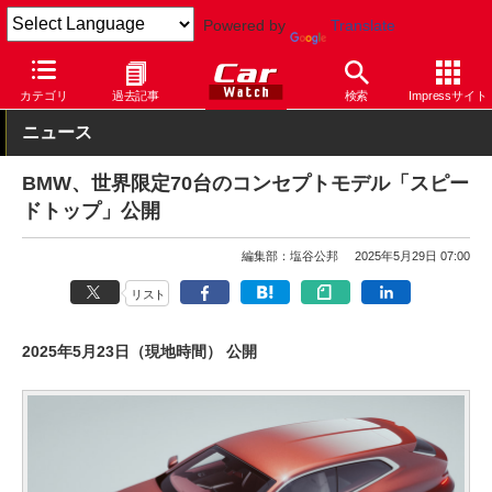
Powered by
Translate
Car Watch
自動車
BMW
カテゴリ
過去記事
検索
Impressサイト
ニュース
BMW、世界限定70台のコンセプトモデル「スピー
ドトップ」公開
編集部：塩谷公邦
2025年5月29日 07:00
リスト
2025年5月23日（現地時間） 公開