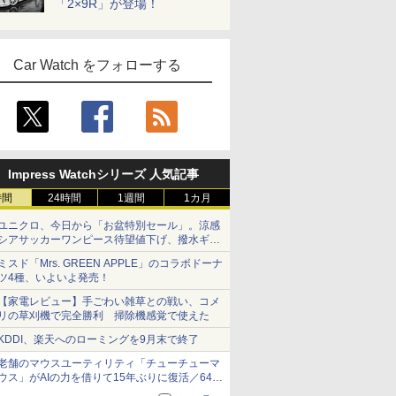
「2×9R」が登場！
Car Watch をフォローする
Impress Watchシリーズ 人気記事
時間
24時間
1週間
1カ月
ユニクロ、今日から「お盆特別セール」。涼感
シアサッカーワンピース待望値下げ、撥水ギア
ショーツは1990円に
ミスド「Mrs. GREEN APPLE」のコラボドーナ
ツ4種、いよいよ発売！
【家電レビュー】手ごわい雑草との戦い、コメ
リの草刈機で完全勝利 掃除機感覚で使えた
KDDI、楽天へのローミングを9月末で終了
老舗のマウスユーティリティ「チューチューマ
ウス」がAIの力を借りて15年ぶりに復活／64bit
化、Windows 10/11、「Chrome」も走り回