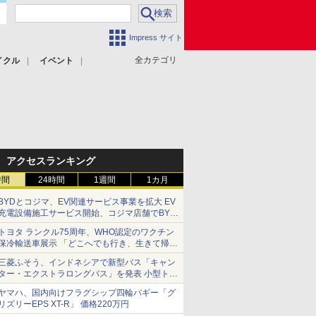
Impress サイト
全カテゴリ
イクル
イベント
アクセスランキング
時間
24時間
1週間
1カ月
BYDとコジマ、EV関連サービス事業を拡大 EV
充電設備施工サービス開始、コジマ店舗でBYD
車の展示・試乗イベントを強化
トヨタ ランクル75周年、WHO認定のワクチン
保冷輸送車展示 「どこへでも行き、生きて帰っ
てこられる」ランドクルーザーで命をつなぐ
三菱ふそう、インドネシアで新型バス「キャン
ター・エクストラロングバス」を発表 小型トラ
ックベースの観光・旅客輸送向けバス
ヤマハ、国内向けフラグシップ四輪バギー「グ
リズリーEPS XT-R」 価格220万円