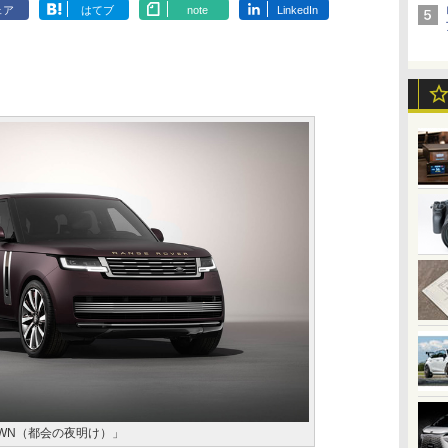
ェア
はてブ
note
LinkedIn
DAWN（都会の夜明け）」