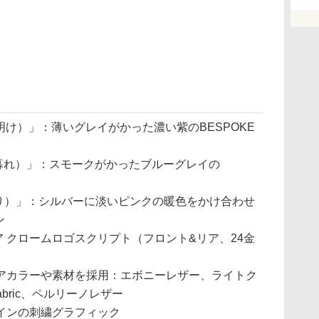
夜明け）」：薄いグレイがかった濃い紫のBESPOKE
の夕暮れ）」：スモークがかったブルーグレイの
の灯り）」：シルバーに淡いピンクの暖色をかけ合わせ
ン
テリア クロームロゴスクリプト（フロント&リア、24金
アカラーや素材を採用：エボニーレザー、ライトク
abric、ペルリーノレザー
インの刺繍グラフィック