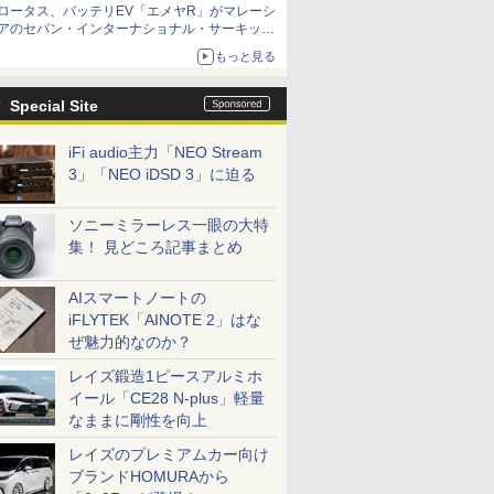
ロータス、バッテリEV「エメヤR」がマレーシ
アのセパン・インターナショナル・サーキット
のBEV最速タイムを樹立
もっと見る
Special Site
iFi audio主力「NEO Stream
3」「NEO iDSD 3」に迫る
ソニーミラーレス一眼の大特
集！ 見どころ記事まとめ
AIスマートノートの
iFLYTEK「AINOTE 2」はな
ぜ魅力的なのか？
レイズ鍛造1ピースアルミホ
イール「CE28 N-plus」軽量
なままに剛性を向上
レイズのプレミアムカー向け
ブランドHOMURAから