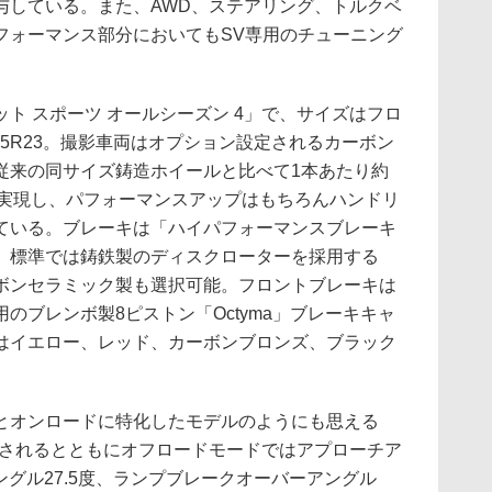
与している。また、AWD、ステアリング、トルクベ
フォーマンス部分においてもSV専用のチューニング
 スポーツ オールシーズン 4」で、サイズはフロ
05/35R23。撮影車両はオプション設定されるカーボン
従来の同サイズ鋳造ホイールと比べて1本あたり約
量化を実現し、パフォーマンスアップはもちろんハンドリ
ている。ブレーキは「ハイパフォーマンスブレーキ
、標準では鋳鉄製のディスクローターを採用する
ボンセラミック製も選択可能。フロントブレーキは
のブレンボ製8ピストン「Octyma」ブレーキキャ
はイエロー、レッド、カーボンブロンズ、ブラック
オンロードに特化したモデルのようにも思える
定されるとともにオフロードモードではアプローチア
ングル27.5度、ランプブレークオーバーアングル