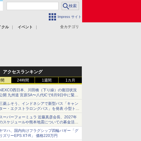
Impress サイト
全カテゴリ
イクル
イベント
アクセスランキング
時間
24時間
1週間
1カ月
NEXCO西日本、川田橋（下り線）の復旧状況
公開 九州道 宮原SA〜八代ICで8月9日中に緊急
車両を通行可能に
三菱ふそう、インドネシアで新型バス「キャン
ター・エクストラロングバス」を発表 小型トラ
ックベースの観光・旅客輸送向けバス
スーパーフォーミュラ 近藤真彦会長、2027年
のスケジュールや熊本地震についての募金活動
を紹介
ヤマハ、国内向けフラグシップ四輪バギー「グ
リズリーEPS XT-R」 価格220万円