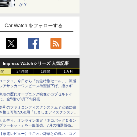
か？
Car Watch をフォローする
Impress Watchシリーズ 人気記事
時間
24時間
1週間
1カ月
ユニクロ、今日から「お盆特別セール」。涼感
シアサッカーワンピース待望値下げ、撥水ギア
ショーツは1990円に
東映の歴代オープニング映像がカプセルトイ
に。全5種で8月下旬発売
令和のファミコンディスクシステム？安価に書
き換え可能なGB用「しましまディスクシステ
ム」
カルディ、オンライン限定「ネコバッグ＆タン
ブラーセット」を一般販売。7月の抽選販売の
当選無効分
【家電レビュー】手ごわい雑草との戦い、コメ