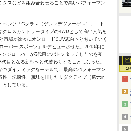
ミクスなどを組み合わせることで高いパフォーマン
ベンツ「Gクラス（ゲレンデヴァーゲン）」、ト
ぶクロスカントリータイプの4WDとして高い人気を
ると市場が徐々にオンロードSUV志向へと傾いていく
ローバー スポーツ」をデビューさせた。2013年に
にレンジローバーが5代目にバトンタッチしたのを受
も3代目となる新型へと代替わりすることになった。
1
かつダイナミックなモデルで、最高のパフォーマン
破性、洗練性、無駄を排したリダクティブ（還元的
」としている。