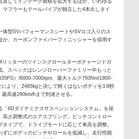
見直してインテーク面積を拡大するほか、いわゆる
、マフラーもテールパイプが独立した4本出しタイ
体型SVパフォーマンスシートやSVロゴ入りのス
ほか、カーボンファイバーフィニッシャーを採用す
.4リッターのツインスクロールターボチャージドガ
搭載。スペックはレンジローバーファミリー中もっと
S）/6000-7000rpm、最大トルク750Nm/1800-
わせにより、2485kgと決して軽くはないボディを3.8秒
、最高速290km/hまで到達させる。
「6Dダイナミクスサスペンションシステム」を採
、高さ調整式のエアスプリング、ピッチコントロー
ブタイプで、ドライブモードに応じて車高を調整。
わずにボディのピッチやロールを低減し、走行性能