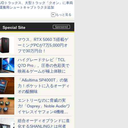
UDトラックス、大型トラック「クオン」に車両
運搬用ショートキャブトラクタ追加
もっと見る
Special Site
マウス、RTX 5060 Ti搭載ゲ
ーミングPCが7万5,000円オ
フで30万円台！
ハイグレードテレビ「TCL
Q7D Pro」。圧巻の色彩美で
映画＆ゲームが極上体験に
「A&ultima SP4000T」の魅
力！ポケットに入るオーディ
オの醍醐味
エントリーなのに脅威の実
力!「Osprey」Noble Audioワ
イヤレスイヤフォン4機種を
一気に聴く
総合オーディオブランドに進
化するSHANLINGとは何者