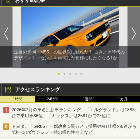
おすすめ記事
注目の光岡「M55」の世界観に触れた！ 古きよき時代の
デザインエッセンスを再現した相棒にしたくなる1台
●
●
●
●
●
アクセスランキング
1時間
24時間
1週間
1カ月
2026年7月の車名別新車ランキング、「エルグランド」は1883
台で乗用車36位、「キックス」は2591台で27位に
トヨタ、「GR86」一部改良 3眼カメラ採用やMT仕様の5速から
4速へのダウンシフト時の操作性向上など