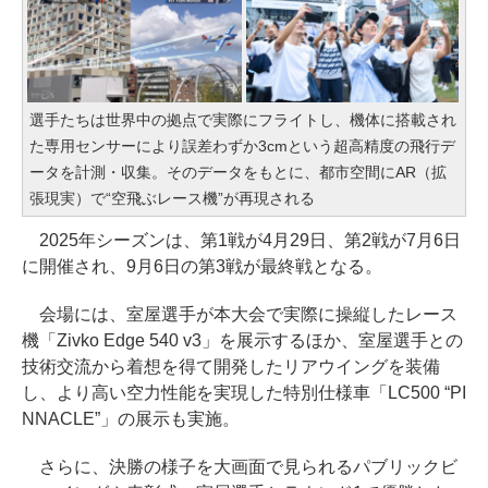
選手たちは世界中の拠点で実際にフライトし、機体に搭載され
た専用センサーにより誤差わずか3cmという超高精度の飛行デ
ータを計測・収集。そのデータをもとに、都市空間にAR（拡
張現実）で“空飛ぶレース機”が再現される
2025年シーズンは、第1戦が4月29日、第2戦が7月6日
に開催され、9月6日の第3戦が最終戦となる。
会場には、室屋選手が本大会で実際に操縦したレース
機「Zivko Edge 540 v3」を展示するほか、室屋選手との
技術交流から着想を得て開発したリアウイングを装備
し、より高い空力性能を実現した特別仕様車「LC500 “PI
NNACLE”」の展示も実施。
さらに、決勝の様子を大画面で見られるパブリックビ