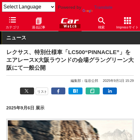
Powered by
Translate
Car Watch
自動車
レクサス
カテゴリ
過去記事
検索
Impressサイト
ニュース
レクサス、特別仕様車「LC500“PINNACLE”」を
エアレースX大阪ラウンドの会場グラングリーン大
阪にて一般公開
編集部：塩谷公邦
2025年9月1日 15:29
リスト
2025年9月6日 展示