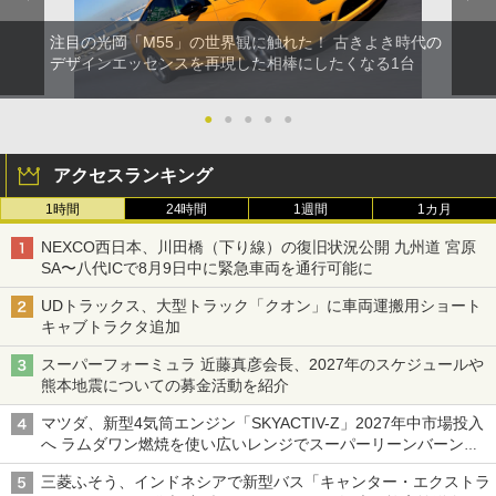
注目の光岡「M55」の世界観に触れた！ 古きよき時代の
デザインエッセンスを再現した相棒にしたくなる1台
●
●
●
●
●
アクセスランキング
1時間
24時間
1週間
1カ月
NEXCO西日本、川田橋（下り線）の復旧状況公開 九州道 宮原
SA〜八代ICで8月9日中に緊急車両を通行可能に
UDトラックス、大型トラック「クオン」に車両運搬用ショート
キャブトラクタ追加
スーパーフォーミュラ 近藤真彦会長、2027年のスケジュールや
熊本地震についての募金活動を紹介
マツダ、新型4気筒エンジン「SKYACTIV-Z」2027年中市場投入
へ ラムダワン燃焼を使い広いレンジでスーパーリーンバーン燃
焼を実現
三菱ふそう、インドネシアで新型バス「キャンター・エクストラ