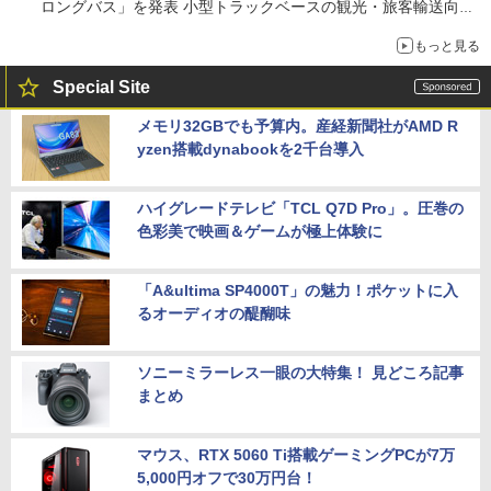
ロングバス」を発表 小型トラックベースの観光・旅客輸送向け
バス
もっと見る
Special Site
メモリ32GBでも予算内。産経新聞社がAMD R
yzen搭載dynabookを2千台導入
ハイグレードテレビ「TCL Q7D Pro」。圧巻の
色彩美で映画＆ゲームが極上体験に
「A&ultima SP4000T」の魅力！ポケットに入
るオーディオの醍醐味
ソニーミラーレス一眼の大特集！ 見どころ記事
まとめ
マウス、RTX 5060 Ti搭載ゲーミングPCが7万
5,000円オフで30万円台！