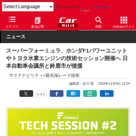
Powered by
Translate
Car Watch
モータースポーツ
スーパーフォーミュラ
カテゴリ
過去記事
検索
Impressサイト
ニュース
スーパーフォーミュラ、ホンダF1パワーユニット
やトヨタ水素エンジンの技術セッション開催へ 日
本自動車会議所と鈴鹿市が後援
サステナビリティ×最先端レース技術
編集部：谷川 潔
2025年11月9日 15:04
リスト