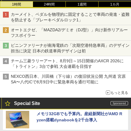
1時間
24時間
1週間
1カ月
カーメイト、ペダルを物理的に固定することで車両の発進・盗難
を防止する「ブレーキペダルロック1」
オートエクゼ、「MAZDA2/デミオ（DJ型）」向け新作リアルー
フスポイラー
ピニンファリーナが南海電鉄の「次期空港特急車両」のデザイン
担当に決定 日本の鉄道車両デザインは初
チーム三菱ラリーアート、8月9日～15日開催のAXCR 2026に
「トライトン」3台で参戦 大会連覇を目指す
NEXCO西日本、川田橋（下り線）の復旧状況公開 九州道 宮原
SA〜八代ICで8月9日中に緊急車両を通行可能に
もっと見る
Special Site
メモリ32GBでも予算内。産経新聞社がAMD R
yzen搭載dynabookを2千台導入