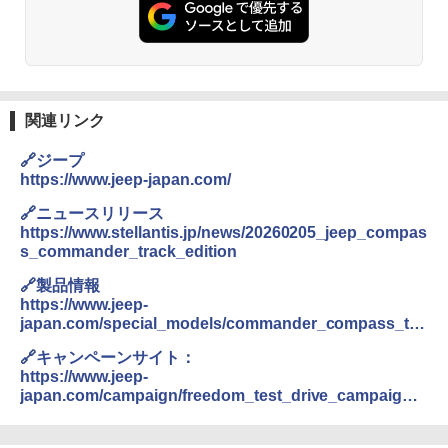
関連リンク
🔗ジープ
https://www.jeep-japan.com/
🔗ニュースリリース
https://www.stellantis.jp/news/20260205_jeep_compas
s_commander_track_edition
🔗製品情報
https://www.jeep-
japan.com/special_models/commander_compass_tra
ck_ed_JW2603.html
🔗キャンペーンサイト：
https://www.jeep-
japan.com/campaign/freedom_test_drive_campaign_j
w2602.html