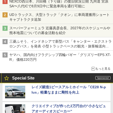
NEXCO西日本、川田橋（下り線）の復旧状況公開 九州道 宮原
SA〜八代ICで8月9日中に緊急車両を通行可能に
UDトラックス、大型トラック「クオン」に車両運搬用ショート
キャブトラクタ追加
スーパーフォーミュラ 近藤真彦会長、2027年のスケジュールや
熊本地震についての募金活動を紹介
三菱ふそう、インドネシアで新型バス「キャンター・エクストラ
ロングバス」を発表 小型トラックベースの観光・旅客輸送向け
バス
ヤマハ、国内向けフラグシップ四輪バギー「グリズリーEPS XT-
R」 価格220万円
もっと見る
Special Site
レイズ鍛造1ピースアルミホイール「CE28 N-p
lus」軽量なままに剛性を向上
クリエイティブが作った2万円台の“小さなピュ
アオーディオスピーカー”