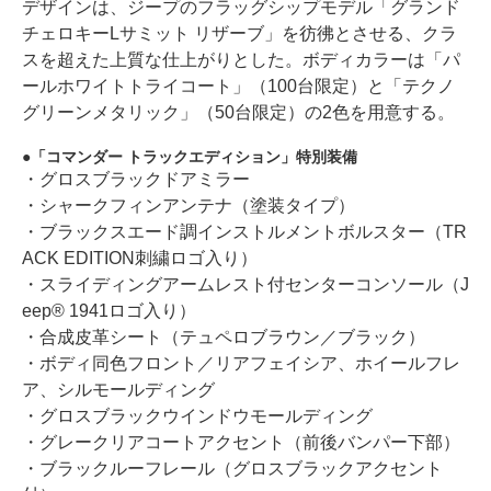
デザインは、ジープのフラッグシップモデル「グランド
チェロキーLサミット リザーブ」を彷彿とさせる、クラ
スを超えた上質な仕上がりとした。ボディカラーは「パ
ールホワイトトライコート」（100台限定）と「テクノ
グリーンメタリック」（50台限定）の2色を用意する。
「コマンダー トラックエディション」特別装備
・グロスブラックドアミラー
・シャークフィンアンテナ（塗装タイプ）
・ブラックスエード調インストルメントボルスター（TR
ACK EDITION刺繍ロゴ入り）
・スライディングアームレスト付センターコンソール（J
eep® 1941ロゴ入り）
・合成皮革シート（テュペロブラウン／ブラック）
・ボディ同色フロント／リアフェイシア、ホイールフレ
ア、シルモールディング
・グロスブラックウインドウモールディング
・グレークリアコートアクセント（前後バンパー下部）
・ブラックルーフレール（グロスブラックアクセント