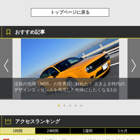
トップページに戻る
おすすめ記事
注目の光岡「M55」の世界観に触れた！ 古きよき時代の
デザインエッセンスを再現した相棒にしたくなる1台
●
●
●
●
●
アクセスランキング
1時間
24時間
1週間
1カ月