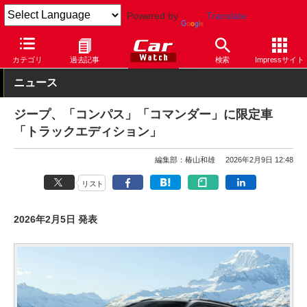
Powered by
Translate
Car Watch
自動車
ジープ
コンパス
カテゴリ
過去記事
検索
Impressサイト
ニュース
ジープ、「コンパス」「コマンダー」に限定車
「トラックエディション」
編集部：椿山和雄
2026年2月9日 12:48
リスト
2026年2月5日 発表