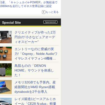
日産、「キャシュカイe-POWER」が無給油で
1980kmを走行してギネス世界記録に認定
もっと見る
Special Site
クリエイティブが作った2万
円台の“小さなピュアオーデ
ィオスピーカー”
エントリーなのに脅威の実
力!「Osprey」Noble Audioワ
イヤレスイヤフォン4機種を
一気に聴く
鳥肌ものの「DENON
HOME」サウンドを体感し
た！
メモリ32GBでも予算内。産
経新聞社がAMD Ryzen搭載
dynabookを2千台導入
レイズ鍛造1ピースアルミホ
イール「CE28 N-plus」軽量