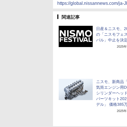
https://global.nissannews.com/ja-
関連記事
日産＆ニスモ、20
の「ニスモフェ
バル」中止を決
2025
ニスモ、新商品「
気筒エンジン用D
シリンダーヘッ
パーツキット202
デル」 価格385
2025