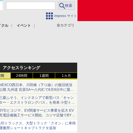
Impress サイト
全カテゴリ
イクル
イベント
アクセスランキング
時間
24時間
1週間
1カ月
NEXCO西日本、川田橋（下り線）の復旧状況
公開 九州道 宮原SA〜八代ICで8月9日中に緊急
車両を通行可能に
三菱ふそう、インドネシアで新型バス「キャン
ター・エクストラロングバス」を発表 小型トラ
ックベースの観光・旅客輸送向けバス
BYDとコジマ、EV関連サービス事業を拡大 EV
充電設備施工サービス開始、コジマ店舗でBYD
車の展示・試乗イベントを強化
UDトラックス、大型トラック「クオン」に車両
運搬用ショートキャブトラクタ追加