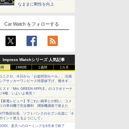
なままに剛性を向上
Car Watch をフォローする
Impress Watchシリーズ 人気記事
時間
24時間
1週間
1カ月
ユニクロ、今日から「お盆特別セール」。涼感
シアサッカーワンピース待望値下げ、撥水ギア
ショーツは1990円に
ミスド「Mrs. GREEN APPLE」のコラボドーナ
ツ4種、いよいよ発売！
【家電レビュー】手ごわい雑草との戦い、コメ
リの草刈機で完全勝利 掃除機感覚で使えた
NTT島田社長、ソフトバンクのセブン出資に「d
ポイント使えるようにして」
KDDI、楽天へのローミングを9月末で終了