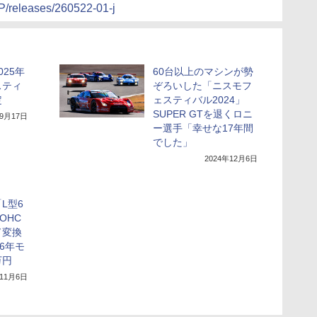
JP/releases/260522-01-j
25年
60台以上のマシンが勢
スティ
ぞろいした「ニスモフ
定
ェスティバル2024」
SUPER GTを退くロニ
年9月17日
ー選手「幸せな17年間
でした」
2024年12月6日
L型6
OHC
ド変換
6年モ
万円
年11月6日