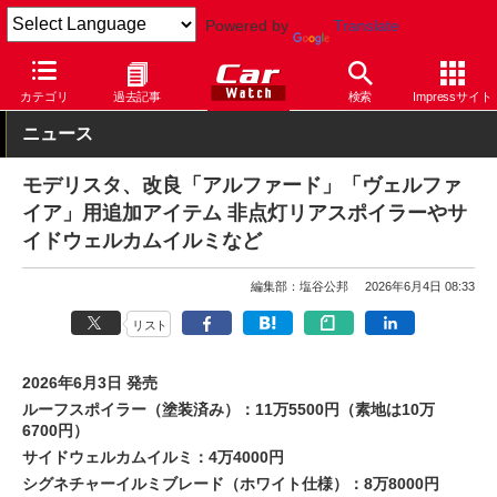
Powered by
Translate
Car Watch
自動車
トヨタ
アルファード
カテゴリ
過去記事
検索
Impressサイト
ニュース
モデリスタ、改良「アルファード」「ヴェルファ
イア」用追加アイテム 非点灯リアスポイラーやサ
イドウェルカムイルミなど
編集部：塩谷公邦
2026年6月4日 08:33
リスト
2026年6月3日 発売
ルーフスポイラー（塗装済み）：11万5500円（素地は10万
6700円）
サイドウェルカムイルミ：4万4000円
シグネチャーイルミブレード（ホワイト仕様）：8万8000円