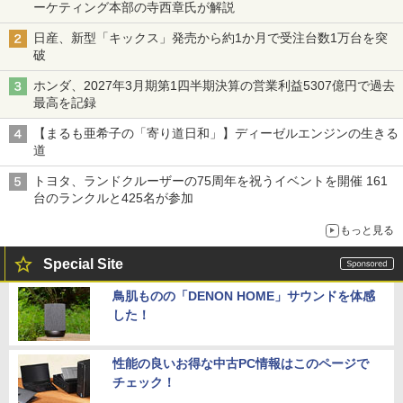
ーケティング本部の寺西章氏が解説
日産、新型「キックス」発売から約1か月で受注台数1万台を突
破
ホンダ、2027年3月期第1四半期決算の営業利益5307億円で過去
最高を記録
【まるも亜希子の「寄り道日和」】ディーゼルエンジンの生きる
道
トヨタ、ランドクルーザーの75周年を祝うイベントを開催 161
台のランクルと425名が参加
もっと見る
Special Site
鳥肌ものの「DENON HOME」サウンドを体感
した！
性能の良いお得な中古PC情報はこのページで
チェック！