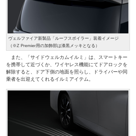
ヴェルファイア新製品「ルーフスポイラー」装着イメージ
（※Z Premier用の加飾部は漆黒メッキとなる）
また、「サイドウェルカムイルミ」は、スマートキー
を携帯して近づくか、ワイヤレス機能にてドアロックを
解除すると、ドア下側の地面を照らし、ドライバーや同
乗者を出迎えてくれるイルミアイテム。