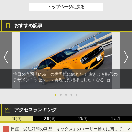
トップページに戻る
おすすめ記事
注目の光岡「M55」の世界観に触れた！ 古きよき時代の
デザインエッセンスを再現した相棒にしたくなる1台
●
●
●
●
●
アクセスランキング
1時間
24時間
1週間
1カ月
日産、受注好調の新型「キックス」のユーザー動向に関して、マ