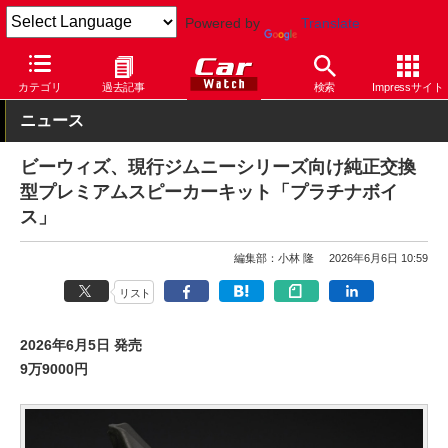
Powered by
Translate
Car Watch
自動車
スズキ
ジムニー
カテゴリ
過去記事
検索
Impressサイト
ニュース
ビーウィズ、現行ジムニーシリーズ向け純正交換
型プレミアムスピーカーキット「プラチナボイ
ス」
編集部：小林 隆
2026年6月6日 10:59
リスト
2026年6月5日 発売
9万9000円