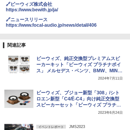
🔗ビーウィズ株式会社
https://www.bewith.jp/ja/
🔗ニュースリリース
https://www.focal-audio.jp/news/detail/406
関連記事
ビーウィズ、純正交換型プレミアムスピ
ーカーキット「ビーウィズ プラチナボイ
ス」 メルセデス・ベンツ、BMW、MIN
I、プジョー/シトロエン専用の新シリーズ
2024年7月11日
全18機種発売
ビーウィズ、プジョー新型「308」/シト
ロエン新型「C4/Ë-C4」向け純正交換型
スピーカーセット「ビーウィズ プラチナ
ボイス」
2023年6月24日
JMS2023
イベントレポート