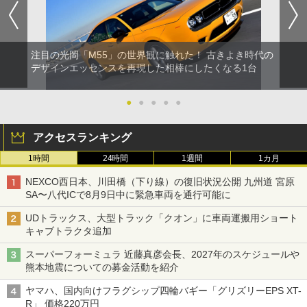
注目の光岡「M55」の世界観に触れた！ 古きよき時代の
デザインエッセンスを再現した相棒にしたくなる1台
●
●
●
●
●
アクセスランキング
1時間
24時間
1週間
1カ月
NEXCO西日本、川田橋（下り線）の復旧状況公開 九州道 宮原
SA〜八代ICで8月9日中に緊急車両を通行可能に
UDトラックス、大型トラック「クオン」に車両運搬用ショート
キャブトラクタ追加
スーパーフォーミュラ 近藤真彦会長、2027年のスケジュールや
熊本地震についての募金活動を紹介
ヤマハ、国内向けフラグシップ四輪バギー「グリズリーEPS XT-
R」 価格220万円