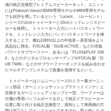
成の純正交換型プレミアムスピーカーキット。ユニット
にはPlatinum VoiceのBMW専用モデルやMINI専用モデル
でも好評を博しているという「Lucent」（ルーセント）
シリーズの2cmトゥイーターと10cmミッドレンジスピー
カーを採用し、トゥイーター入力にハイパスネットワー
クを、ミッドレンジ入力にバンドパスネットワークを挿
入することで、概ね100Hz以上の中低音～高音域をより
高品位に再生。FOCAL製「ISUB ACTIVE」などの市販
パワードサブウーファー、あるいは「PLUG&PLAY 108
0」などのデジタルプロセッサーアンプやFOCAL製「IS
UB TWIN」などのサブウーファーボックスを組み合わせ
たマルチアンプシステムで真価を発揮するという。
トゥイーターはジムニーシリーズのミラー裏ガーニッ
シュ部品（ガーニッシュサッシュブラケットインナ）と
交換するガーニッシュアッセンブリー型、ウーファーは
付属の専用バッフルボードを介して純正ドアスピーカー
位置に取り付ける純正交換型で、原則として車両側の穴
開け加工なしでインストールできるほか、取り外したガ