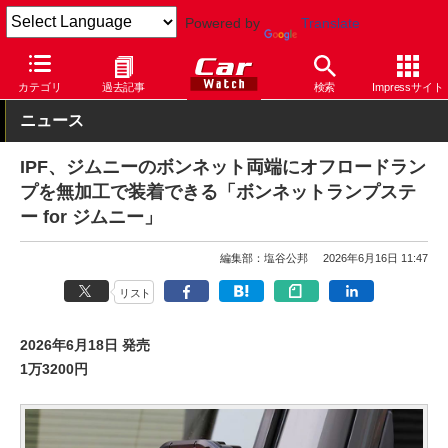
Powered by
Translate
Car Watch
自動車
スズキ
ジムニー
カテゴリ
過去記事
検索
Impressサイト
ニュース
IPF、ジムニーのボンネット両端にオフロードラン
プを無加工で装着できる「ボンネットランプステ
ー for ジムニー」
編集部：塩谷公邦
2026年6月16日 11:47
リスト
2026年6月18日 発売
1万3200円