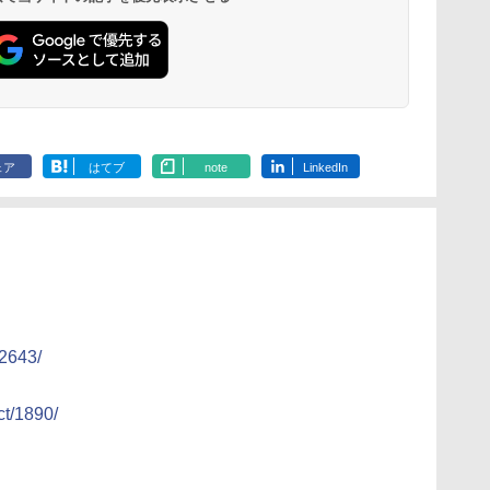
ェア
はてブ
note
LinkedIn
2643/
ct/1890/