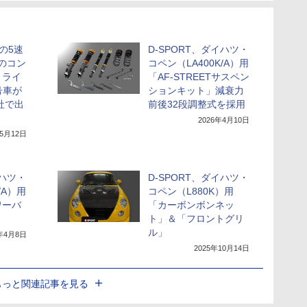
台の5速
D-SPORT、ダイハツ・
のコン
コペン（LA400K/A）用
ミライ
「AF-STREETサスペン
号車が
ションキット」減衰力
社で出
前後32段調整式を採用
2026年4月10日
年5月12日
イハツ・
D-SPORT、ダイハツ・
/A）用
コペン（L880K）用
ワーバ
「カーボンボンネッ
ト」＆「フロントグリ
ル」
6年4月8日
2025年10月14日
もっと関連記事を見る