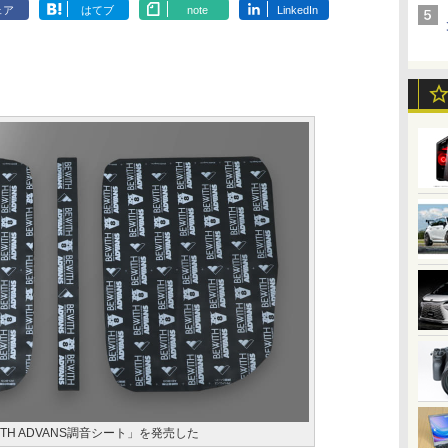
ェア
はてブ
note
LinkedIn
EWITH ADVANS調音シート」を発売した