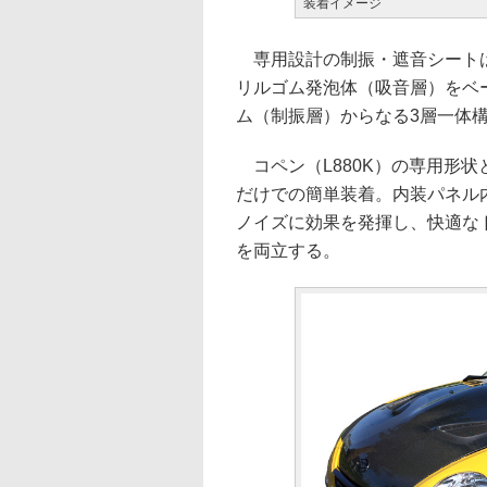
装着イメージ
専用設計の制振・遮音シートは
リルゴム発泡体（吸音層）をベ
ム（制振層）からなる3層一体構
コペン（L880K）の専用形
だけでの簡単装着。内装パネル
ノイズに効果を発揮し、快適な
を両立する。