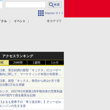
Impress サイト
全カテゴリ
イクル
イベント
アクセスランキング
時間
24時間
1週間
1カ月
日産、受注好調の新型「キックス」のユーザー
動向に関して、マーケティング本部の寺西章氏
が解説
日産、新型「キックス」発売から約1か月で受
注台数1万台を突破
ホンダ、2027年3月期第1四半期決算の営業利益
5307億円で過去最高を記録
【まるも亜希子の「寄り道日和」】ディーゼル
エンジンの生きる道