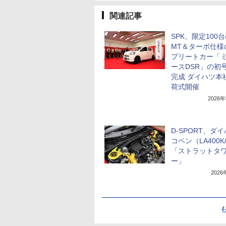
関連記事
SPK、限定100
MT＆ターボ仕様
プリートカー「
ースDSR」の初
完成 ダイハツ本
荷式開催
2026
D-SPORT、ダ
コペン（LA400K
「ストラットタ
ー」
202