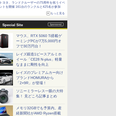
トヨタ、ランドクルーザーの75周年を祝うイベ
ントを開催 161台のランクルと425名が参加
もっと見る
Special Site
マウス、RTX 5060 Ti搭載ゲ
ーミングPCが7万5,000円オ
フで30万円台！
レイズ鍛造1ピースアルミホ
イール「CE28 N-plus」軽量
なままに剛性を向上
レイズのプレミアムカー向け
ブランドHOMURAから
「2×9R」が登場！
ソニーミラーレス一眼の大特
集！ 見どころ記事まとめ
メモリ32GBでも予算内。産
経新聞社がAMD Ryzen搭載