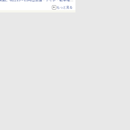
閉鎖。明日15～21時は店舗・トイレ・駐車場の
利用不可
もっと見る