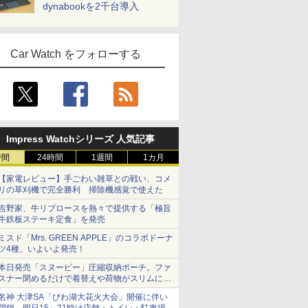
dynabookを2千台導入
Car Watch をフォローする
Impress Watchシリーズ 人気記事
時間
24時間
1週間
1カ月
【家電レビュー】手ごわい雑草との戦い、コメ
リの草刈機で完全勝利 掃除機感覚で使えた
吉野家、牛リブロースを熱々で提供する「極旨
牛鉄板ステーキ定食」を発売
ミスド「Mrs. GREEN APPLE」のコラボドーナ
ツ4種、いよいよ発売！
本日発売「スヌーピー」圧縮収納ポーチ。ファ
スナー閉めるだけで着替えや荷物がスリムにま
とまる
名神 大津SA「びわ湖大花火大会」開催に伴い