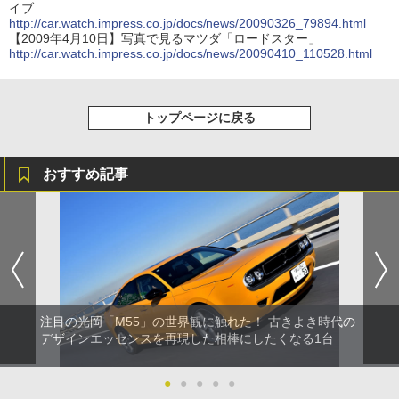
イブ
http://car.watch.impress.co.jp/docs/news/20090326_79894.html
【2009年4月10日】写真で見るマツダ「ロードスター」
http://car.watch.impress.co.jp/docs/news/20090410_110528.html
トップページに戻る
おすすめ記事
注目の光岡「M55」の世界観に触れた！ 古きよき時代の
デザインエッセンスを再現した相棒にしたくなる1台
●
●
●
●
●