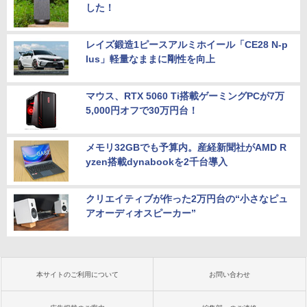
した！
レイズ鍛造1ピースアルミホイール「CE28 N-p
lus」軽量なままに剛性を向上
マウス、RTX 5060 Ti搭載ゲーミングPCが7万
5,000円オフで30万円台！
メモリ32GBでも予算内。産経新聞社がAMD R
yzen搭載dynabookを2千台導入
クリエイティブが作った2万円台の“小さなピュ
アオーディオスピーカー”
本サイトのご利用について
お問い合わせ