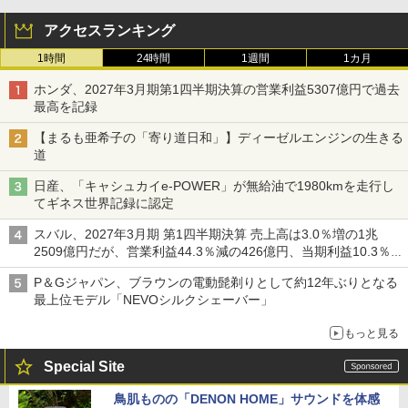
アクセスランキング
1時間
24時間
1週間
1カ月
ホンダ、2027年3月期第1四半期決算の営業利益5307億円で過去
最高を記録
【まるも亜希子の「寄り道日和」】ディーゼルエンジンの生きる
道
日産、「キャシュカイe-POWER」が無給油で1980kmを走行し
てギネス世界記録に認定
スバル、2027年3月期 第1四半期決算 売上高は3.0％増の1兆
2509億円だが、営業利益44.3％減の426億円、当期利益10.3％減
の492億円で増収減益
P＆Gジャパン、ブラウンの電動髭剃りとして約12年ぶりとなる
最上位モデル「NEVOシルクシェーバー」
もっと見る
Special Site
鳥肌ものの「DENON HOME」サウンドを体感