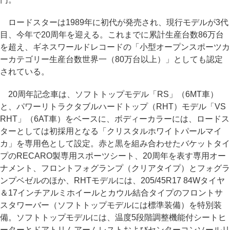
ロードスターは1989年に初代が発売され、現行モデルが3代
目、今年で20周年を迎える。これまでに累計生産台数86万台
を超え、ギネスワールドレコードの「小型オープンスポーツカ
ーカテゴリー生産台数世界一（80万台以上）」としても認定
されている。
20周年記念車は、ソフトトップモデル「RS」（6MT車）
と、パワーリトラクタブルハードトップ（RHT）モデル「VS
RHT」（6AT車）をベースに、ボディーカラーには、ロードス
ターとしては初採用となる「クリスタルホワイトパールマイ
カ」を専用色として設定。赤と黒を組み合わせたバケットタイ
プのRECARO製専用スポーツシート、20周年を表す専用オー
ナメント、フロントフォグランプ（クリアタイプ）とフォグラ
ンプベゼルのほか、RHTモデルには、205/45R17 84Wタイヤ
＆17インチアルミホイールとカウル結合タイプのフロントサ
スタワーバー（ソフトトップモデルには標準装備）を特別装
備。ソフトトップモデルには、温度5段階調整機能付シートヒ
ーターとドアトリムアームレストおよびセンターコンソールリ