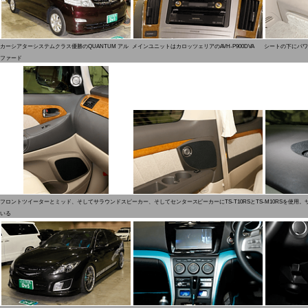
カーシアターシステムクラス優勝のQUANTUM アル
メインユニットはカロッツェリアのAVH-P900DVA
シートの下にパワー
ファード
フロントツイーターとミッド、そしてサラウンドスピーカー、そしてセンタースピーカーにTS-T10RSとTS-M10RSを使用。サ
いる