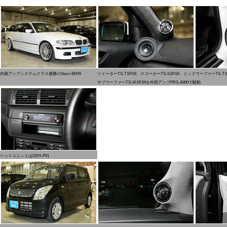
内蔵アンプシステムクラス優勝のStecs BMW
ツイーターTS-T1RSII、スコーカーTS-S1RSII、ミッドウーファーTS
サブウーファーTS-W1RSIIを外部アンプPRS-A900で駆動
ヘッドユニットはDEH-P01