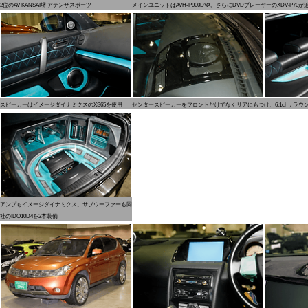
2位のAV KANSAI堺 アテンザスポーツ
メインユニットはAVH-P900DVA。さらにDVDプレーヤーのXDV-P70
スピーカーはイメージダイナミクスのXS65を使用
センタースピーカーをフロントだけでなくリアにもつけ、6.1chサラウ
アンプもイメージダイナミクス。サブウーファーも同
社のIDQ10D4を2本装備