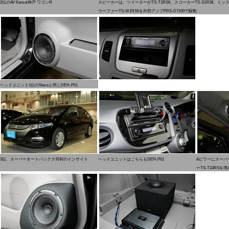
2位のAV Kansai神戸 ワゴンR
スピーカーは、ツイーターがTS-T1RSII、スコーカーTS-S1RSII、ミッ
ウーファーTS-W1RSIIを外部アンプPRS-D7100で駆動
ヘッドユニット1位のStecsと同じDEH-P01
3位、スーパーオートバックス羽村のインサイト
ヘッドユニットはこちらもDEH-P01
Aピラーにスーパー
ーTS-T10RSを