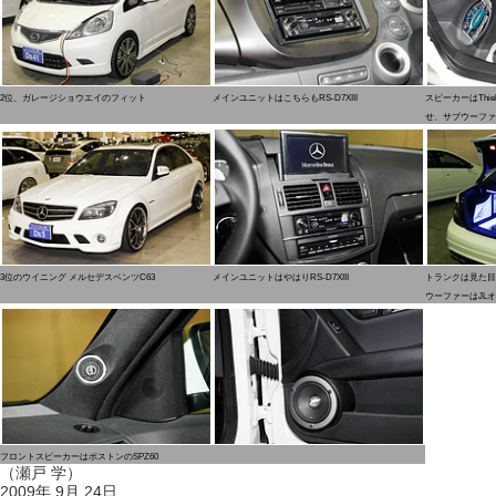
2位、ガレージショウエイのフィット
メインユニットはこちらもRS-D7XIII
スピーカーはThiel&
せ、サブウーファ
3位のウイニング メルセデスベンツC63
メインユニットはやはりRS-D7XIII
トランクは見た目
ウーファーはJLオ
フロントスピーカーはボストンのSPZ60
（瀬戸 学）
2009年 9月 24日