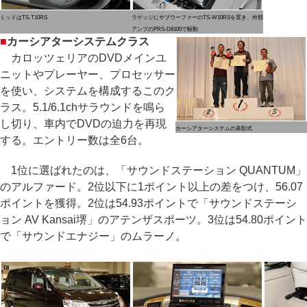
ミッドはTS-T10RS
ラゲッジにサブウーファーのTS-W10RSを置き、外部
アンプのPRS-D8100で駆動
■
カーシアターシステムクラス
カロッツェリアのDVDメインユ
ニットやプレーヤー、プロセッサー
を使い、システムを構成するこのク
ラス。5.1/6.1chサラウンドを鳴ら
し切り、車内でDVDの迫力を再現
カーシアターシステムの表彰式
する。エントリー数は全6台。
1位に選ばれたのは、「サウンドステーション QUANTUM」
のアルファード。2位以下に1ポイント以上の差をつけ、56.07
ポイントを獲得。2位は54.93ポイントで「サウンドステーシ
ョン AV Kansai堺」のアテンザスポーツ。3位は54.80ポイント
で「サウンドエナジー」のムラーノ。