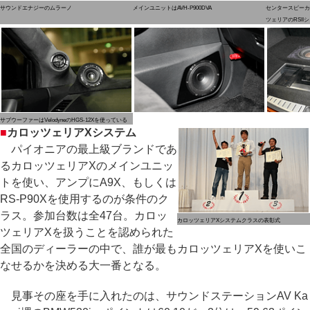
サウンドエナジーのムラーノ
メインユニットはAVH-P900DVA
センタースピーカ
ツェリアのRSII
サブウーファーはVelodyneのHGS-12Xを使っている
■
カロッツェリアXシステム
パイオニアの最上級ブランドであ
るカロッツェリアXのメインユニッ
トを使い、アンプにA9X、もしくは
RS-P90Xを使用するのが条件のク
ラス。参加台数は全47台。カロッ
カロッツェリアXシステムクラスの表彰式
ツェリアXを扱うことを認められた
全国のディーラーの中で、誰が最もカロッツェリアXを使いこ
なせるかを決める大一番となる。
見事その座を手に入れたのは、サウンドステーションAV Ka