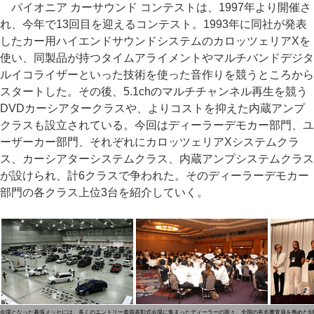
パイオニア カーサウンド コンテストは、1997年より開催さ
れ、今年で13回目を迎えるコンテスト。1993年に同社が発表
したカー用ハイエンドサウンドシステムのカロッツェリアXを
使い、同製品が持つタイムアライメントやマルチバンドデジタ
ルイコライザーといった技術を使った音作りを競うところから
スタートした。その後、5.1chのマルチチャンネル再生を競う
DVDカーシアタークラスや、よりコストを抑えた内蔵アンプ
クラスも設立されている。今回はディーラーデモカー部門、ユ
ーザーカー部門、それぞれにカロッツェリアXシステムクラ
ス、カーシアターシステムクラス、内蔵アンプシステムクラス
が設けられ、計6クラスで争われた。そのディーラーデモカー
部門の各クラス上位3台を紹介していく。
会場となった幕張メッセには、多くのエントリー車両
表彰式会場に集まったディーラーの面々。全国の有名
審査員を務めた6