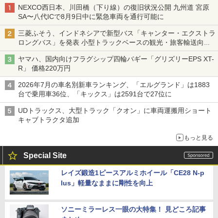
NEXCO西日本、川田橋（下り線）の復旧状況公開 九州道 宮原
SA〜八代ICで8月9日中に緊急車両を通行可能に
三菱ふそう、インドネシアで新型バス「キャンター・エクストラ
ロングバス」を発表 小型トラックベースの観光・旅客輸送向け
バス
ヤマハ、国内向けフラグシップ四輪バギー「グリズリーEPS XT-
R」 価格220万円
2026年7月の車名別新車ランキング、「エルグランド」は1883
台で乗用車36位、「キックス」は2591台で27位に
UDトラックス、大型トラック「クオン」に車両運搬用ショート
キャブトラクタ追加
もっと見る
Special Site
レイズ鍛造1ピースアルミホイール「CE28 N-p
lus」軽量なままに剛性を向上
ソニーミラーレス一眼の大特集！ 見どころ記事