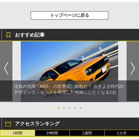
トップページに戻る
おすすめ記事
注目の光岡「M55」の世界観に触れた！ 古きよき時代の
デザインエッセンスを再現した相棒にしたくなる1台
●
●
●
●
●
アクセスランキング
1時間
24時間
1週間
1カ月