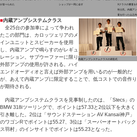
が並べられた
ショップが一同に会す
Xクラスの審査を
玲士氏。内蔵アン
査を行った山之内
■
内蔵アンプシステムクラス
全25台の参加車によって争われ
たこの部門は、カロッツェリアのメ
インユニットとスピーカーを使用
し、内蔵アンプで鳴らすのがレギュ
レーション。サブウーファーに限り
内蔵アンプシステムクラスの表彰式
外部アンプの使用が許される。ハイ
エンドオーディオと言えば外部アンプを用いるのが一般的だ
が、あえて内蔵アンプに限定することで、低コストでの音作り
が期待される。
内蔵アンプシステムクラスを見事制したのは、「Stecs」の
BMW 318iツーリングで、ポイントは57.33と2位以下を大きく
引き離した。2位は「サウンドステーション AV Kansai神戸」
のワゴンRでポイントは55.27、3位は「スーパーオートバック
ス羽村」のインサイトでポイントは55.23となった。