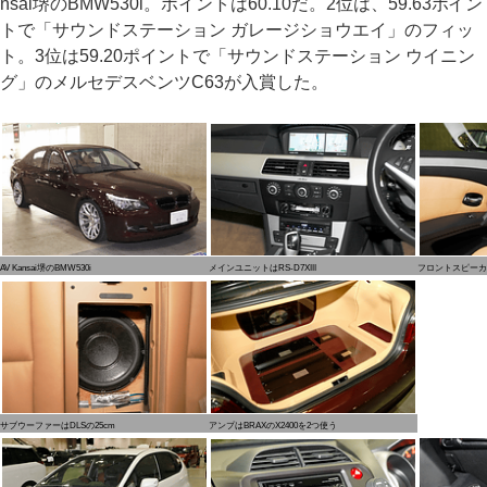
nsai堺のBMW530i。ポイントは60.10だ。2位は、59.63ポイン
トで「サウンドステーション ガレージショウエイ」のフィッ
ト。3位は59.20ポイントで「サウンドステーション ウイニン
グ」のメルセデスベンツC63が入賞した。
AV Kansai堺のBMW530i
メインユニットはRS-D7XIII
フロントスピーカー
サブウーファーはDLSの25cm
アンプはBRAXのX2400を2つ使う