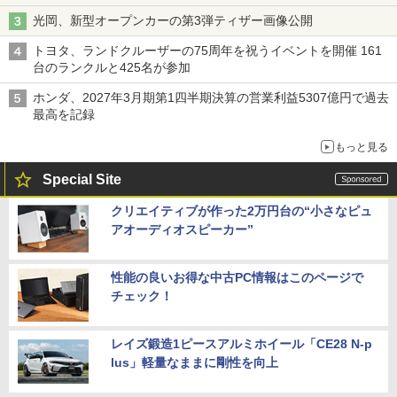
光岡、新型オープンカーの第3弾ティザー画像公開
トヨタ、ランドクルーザーの75周年を祝うイベントを開催 161
台のランクルと425名が参加
ホンダ、2027年3月期第1四半期決算の営業利益5307億円で過去
最高を記録
もっと見る
Special Site
クリエイティブが作った2万円台の“小さなピュ
アオーディオスピーカー”
性能の良いお得な中古PC情報はこのページで
チェック！
レイズ鍛造1ピースアルミホイール「CE28 N-p
lus」軽量なままに剛性を向上