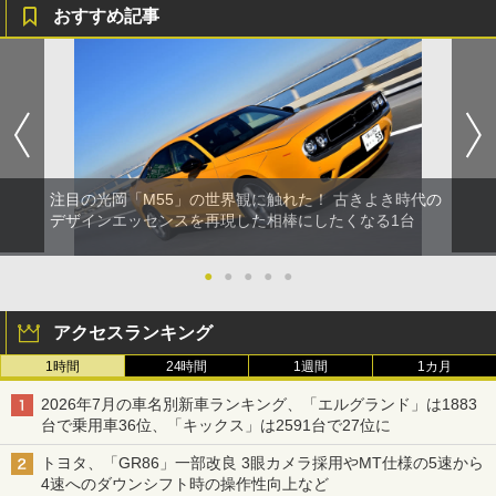
おすすめ記事
注目の光岡「M55」の世界観に触れた！ 古きよき時代の
デザインエッセンスを再現した相棒にしたくなる1台
●
●
●
●
●
アクセスランキング
1時間
24時間
1週間
1カ月
2026年7月の車名別新車ランキング、「エルグランド」は1883
台で乗用車36位、「キックス」は2591台で27位に
トヨタ、「GR86」一部改良 3眼カメラ採用やMT仕様の5速から
4速へのダウンシフト時の操作性向上など