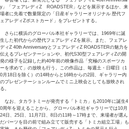
y」「フェアレディZ ROADSTER」などを展示するほか、来
場者に先着で数量限定の「日産ギャラリーオリジナル 歴代フ
ェアレディZポストカード」をプレゼントする。
さらに横浜のグローバル本社ギャラリーでは、1969年に誕
生した初代からの歴代フェアレディZを展示。また、フェアレ
ディZ 40th AnniversaryとフェアレディZ ROADSTERの魅力を
伝えるプレゼンテーションや、初代S30型フェアレディZの開
発の様子を記録した約40年前の映像作品「究極のスポーツカ
ーを求めて」の放映も行う。この作品は、毎週土・日曜日（1
0月18日を除く）の14時からと16時からの2回、ギャラリー内
のプレゼンテーションルームでミニ上映会としても放映され
る。
なお、タカラトミーが発売する「トミカ」も2010年に誕生4
0周年を迎えることから、グローバル本社ギャラリーでは10月
24日、25日、11月7日、8日の11時～17時まで、来場者が選ん
だパーツを目の前で組み立てて販売する「トミカ組立工場」も
実施。また歴代の「フェアレディZ」トミカの展示も行う。